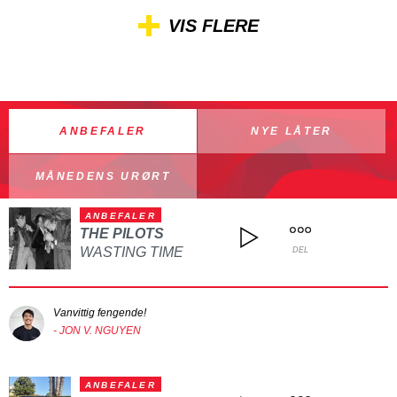
VIS FLERE
ANBEFALER
NYE LÅTER
MÅNEDENS URØRT
ANBEFALER
THE PILOTS
WASTING TIME
DEL
Vanvittig fengende!
- JON V. NGUYEN
ANBEFALER