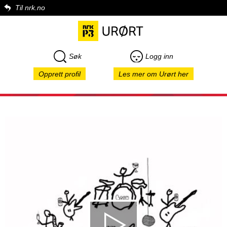
Til nrk.no
Søk
Logg inn
Opprett profil
Les mer om Urørt her