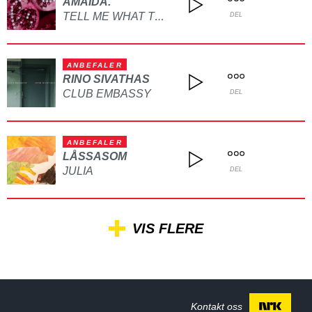
AMAIDA.
TELL ME WHAT TO DO
DEL
ANBEFALER
RINO SIVATHAS
CLUB EMBASSY
DEL
ANBEFALER
LÅSSASOM
JULIA
DEL
VIS FLERE
Kontakt oss