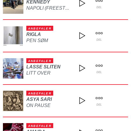
KENNEDY
NAPOLI (FREESTYLE)
DEL
ANBEFALER
RIGLA
PEN SØM
DEL
ANBEFALER
LASSE SLITEN
LITT OVER
DEL
ANBEFALER
ASYA SARI
ON PAUSE
DEL
ANBEFALER