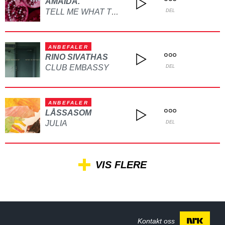
AMAIDA.
TELL ME WHAT TO DO
DEL
ANBEFALER
RINO SIVATHAS
CLUB EMBASSY
DEL
ANBEFALER
LÅSSASOM
JULIA
DEL
VIS FLERE
Kontakt oss