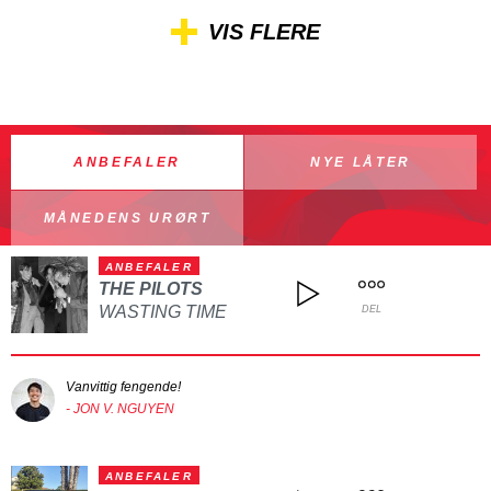
VIS FLERE
ANBEFALER
NYE LÅTER
MÅNEDENS URØRT
ANBEFALER
THE PILOTS
WASTING TIME
DEL
Vanvittig fengende!
- JON V. NGUYEN
ANBEFALER