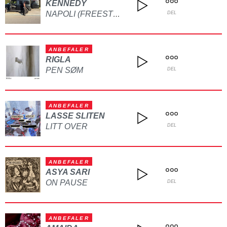
KENNEDY
NAPOLI (FREESTYLE)
DEL
ANBEFALER
RIGLA
PEN SØM
DEL
ANBEFALER
LASSE SLITEN
LITT OVER
DEL
ANBEFALER
ASYA SARI
ON PAUSE
DEL
ANBEFALER