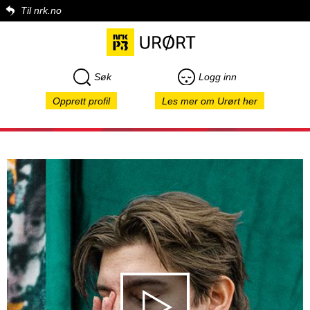
Til nrk.no
Søk
Logg inn
Opprett profil
Les mer om Urørt her