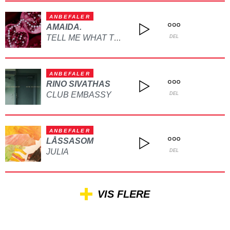
ANBEFALER
AMAIDA.
TELL ME WHAT TO DO
DEL
ANBEFALER
RINO SIVATHAS
CLUB EMBASSY
DEL
ANBEFALER
LÅSSASOM
JULIA
DEL
VIS FLERE