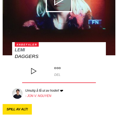
ANBEFALER
LEMI
DAGGERS
DEL
Umulig å få ut av hodet! ❤️
- JON V. NGUYEN
SPILL AV ALT!