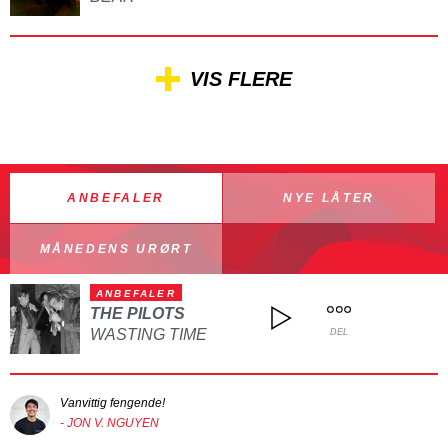
VIS FLERE
ANBEFALER
NYE LÅTER
MÅNEDENS URØRT
ANBEFALER
THE PILOTS
WASTING TIME
DEL
Vanvittig fengende!
- JON V. NGUYEN