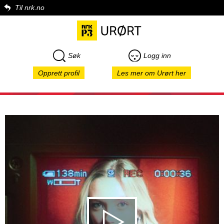
Til nrk.no
Søk
Logg inn
Opprett profil
Les mer om Urørt her