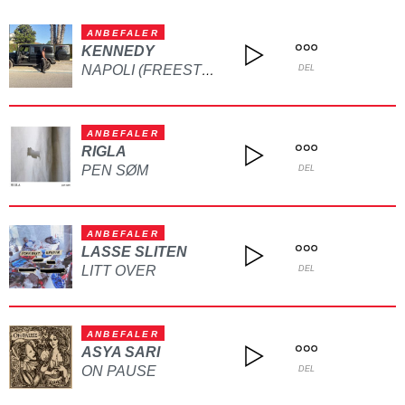
ANBEFALER
KENNEDY
NAPOLI (FREESTYLE)
DEL
ANBEFALER
RIGLA
PEN SØM
DEL
ANBEFALER
LASSE SLITEN
LITT OVER
DEL
ANBEFALER
ASYA SARI
ON PAUSE
DEL