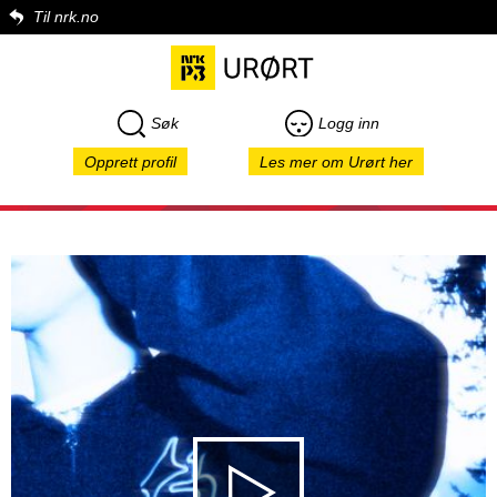
Til nrk.no
Søk
Logg inn
Opprett profil
Les mer om Urørt her