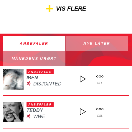
VIS FLERE
ANBEFALER
NYE LÅTER
MÅNEDENS URØRT
ANBEFALER
IBEN
DISJOINTED
DEL
ANBEFALER
TEDDY
WWE
DEL