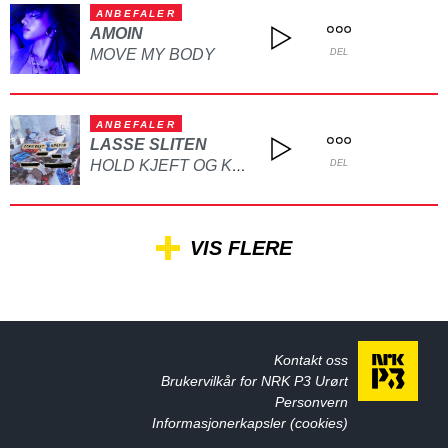
ANBEFALER
AMOIN
MOVE MY BODY
DEL
ANBEFALER
LASSE SLITEN
HOLD KJEFT OG KYSS MEG
DEL
VIS FLERE
Kontakt oss
Brukervilkår for NRK P3 Urørt
Personvern
Informasjonerkapsler (cookies)