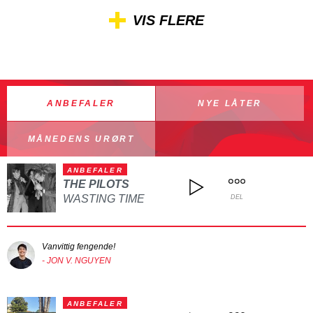
VIS FLERE
ANBEFALER
NYE LÅTER
MÅNEDENS URØRT
ANBEFALER
THE PILOTS
WASTING TIME
DEL
Vanvittig fengende!
- JON V. NGUYEN
ANBEFALER