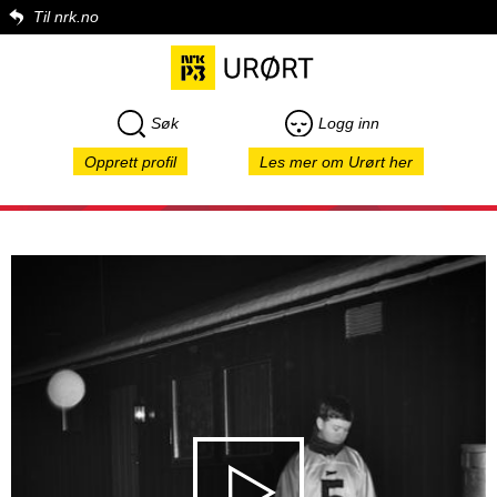
Til nrk.no
Søk
Logg inn
Opprett profil
Les mer om Urørt her