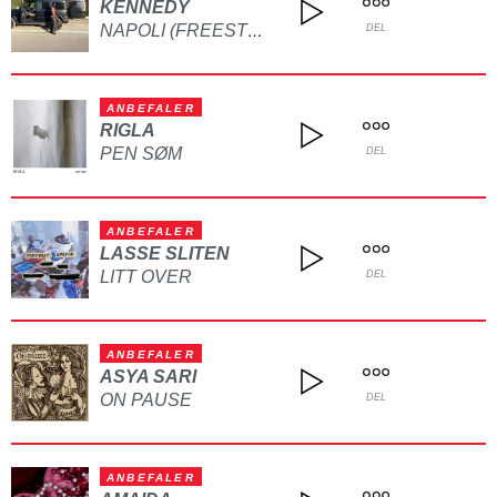
KENNEDY
NAPOLI (FREESTYLE)
DEL
ANBEFALER
RIGLA
PEN SØM
DEL
ANBEFALER
LASSE SLITEN
LITT OVER
DEL
ANBEFALER
ASYA SARI
ON PAUSE
DEL
ANBEFALER