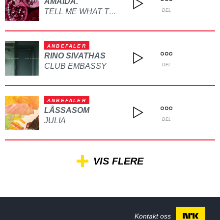
AMAIDA.
TELL ME WHAT TO DO
DEL
ANBEFALER
RINO SIVATHAS
CLUB EMBASSY
DEL
ANBEFALER
LÅSSASOM
JULIA
DEL
VIS FLERE
Kontakt oss