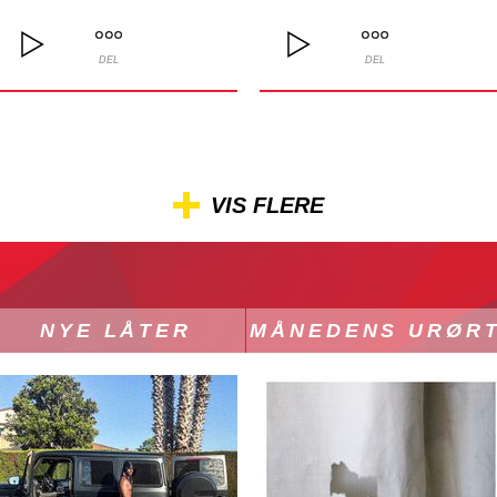
DEL
DEL
VIS FLERE
NYE LÅTER
MÅNEDENS URØR