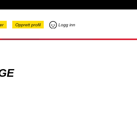
er
Opprett profil
Logg inn
GE