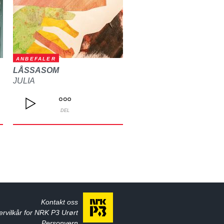
ANBEFALER
LÅSSASOM
JULIA
DEL
Kontakt oss
ervilkår for NRK P3 Urørt
Personvern