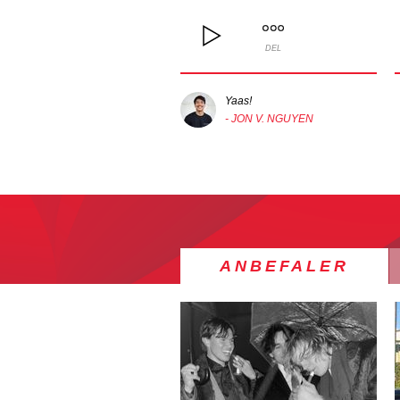
DEL
Yaas!
- JON V. NGUYEN
ANBEFALER