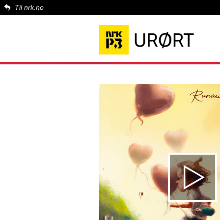
Til nrk.no