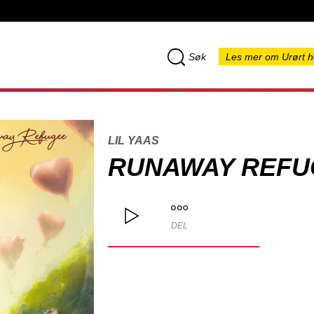
Søk
Les mer om Urørt h
LIL YAAS
RUNAWAY REFU
DEL