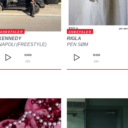
ANBEFALER
ANBEFALER
KENNEDY
RIGLA
NAPOLI (FREESTYLE)
PEN SØM
DEL
DEL