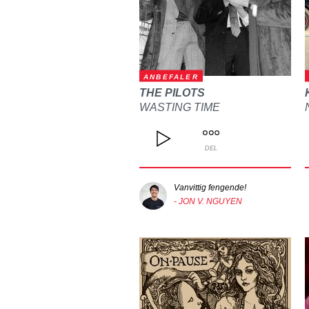
ANBEFALER
THE PILOTS
WASTING TIME
DEL
Vanvittig fengende!
- JON V. NGUYEN