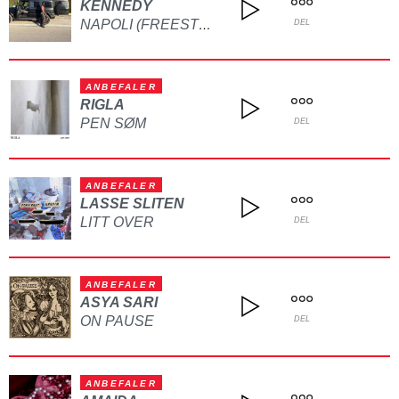
KENNEDY
NAPOLI (FREESTYLE)
DEL
ANBEFALER
RIGLA
PEN SØM
DEL
ANBEFALER
LASSE SLITEN
LITT OVER
DEL
ANBEFALER
ASYA SARI
ON PAUSE
DEL
ANBEFALER