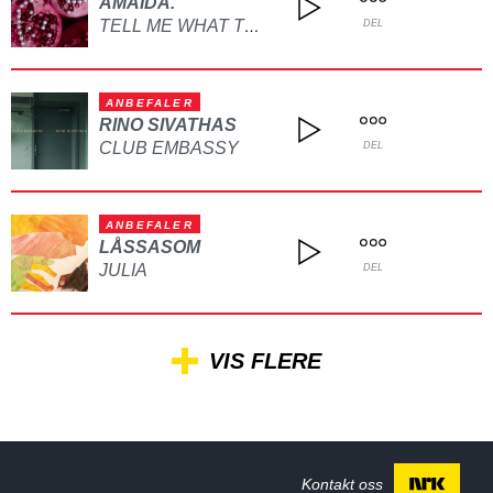
AMAIDA.
TELL ME WHAT TO DO
DEL
ANBEFALER
RINO SIVATHAS
CLUB EMBASSY
DEL
ANBEFALER
LÅSSASOM
JULIA
DEL
VIS FLERE
Kontakt oss