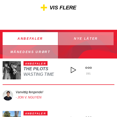
VIS FLERE
ANBEFALER
NYE LÅTER
MÅNEDENS URØRT
ANBEFALER
THE PILOTS
WASTING TIME
DEL
Vanvittig fengende!
- JON V. NGUYEN
ANBEFALER