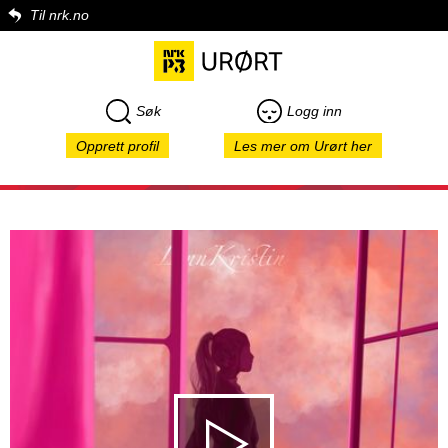
Til nrk.no
Søk
Logg inn
Opprett profil
Les mer om Urørt her