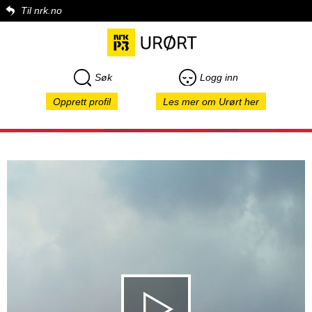
Til nrk.no
Søk
Logg inn
Opprett profil
Les mer om Urørt her