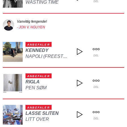
WASTING TIME
DEL
Vanvittig fengende!
- JON V. NGUYEN
ANBEFALER
KENNEDY
NAPOLI (FREESTYLE)
DEL
ANBEFALER
RIGLA
PEN SØM
DEL
ANBEFALER
LASSE SLITEN
LITT OVER
DEL