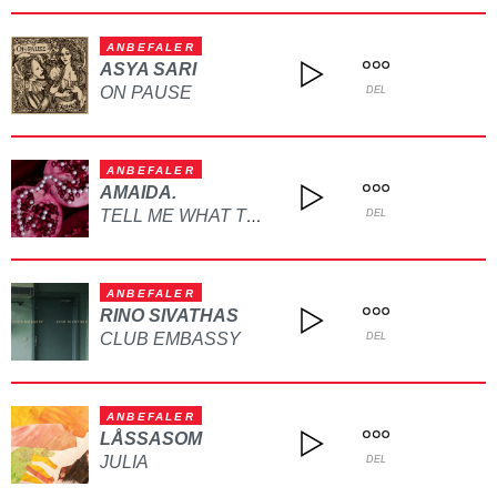
ANBEFALER
ASYA SARI
ON PAUSE
DEL
ANBEFALER
AMAIDA.
TELL ME WHAT TO DO
DEL
ANBEFALER
RINO SIVATHAS
CLUB EMBASSY
DEL
ANBEFALER
LÅSSASOM
JULIA
DEL