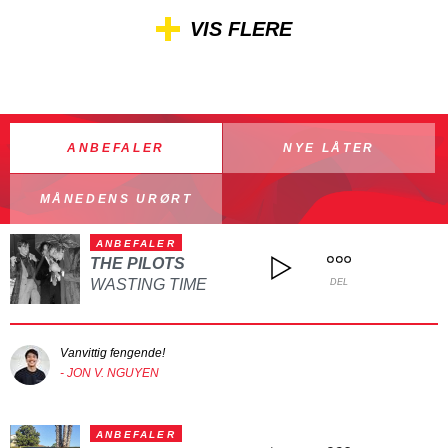
VIS FLERE
ANBEFALER
NYE LÅTER
MÅNEDENS URØRT
ANBEFALER
THE PILOTS
WASTING TIME
DEL
Vanvittig fengende!
- JON V. NGUYEN
ANBEFALER