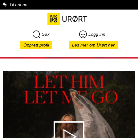
Til nrk.no
Søk
Logg inn
Opprett profil
Les mer om Urørt her