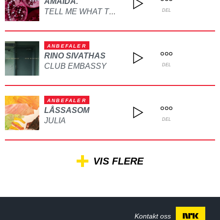
AMAIDA.
TELL ME WHAT TO DO
DEL
ANBEFALER
RINO SIVATHAS
CLUB EMBASSY
DEL
ANBEFALER
LÅSSASOM
JULIA
DEL
VIS FLERE
Kontakt oss