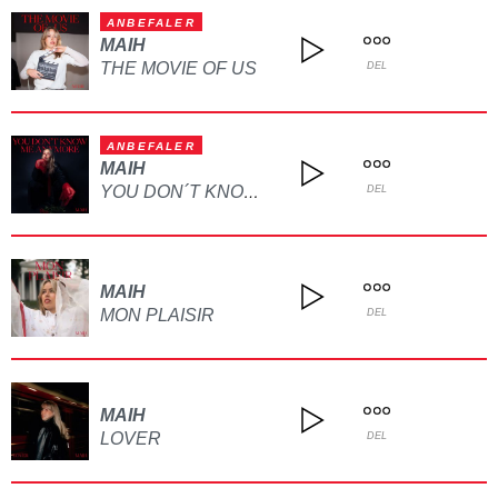
ANBEFALER
MAIH
THE MOVIE OF US
DEL
ANBEFALER
MAIH
YOU DON´T KNOW ME ANYMORE
DEL
MAIH
MON PLAISIR
DEL
MAIH
LOVER
DEL