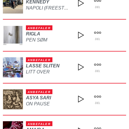
KENNEDY
NAPOLI (FREESTYLE)
DEL
ANBEFALER
RIGLA
PEN SØM
DEL
ANBEFALER
LASSE SLITEN
LITT OVER
DEL
ANBEFALER
ASYA SARI
ON PAUSE
DEL
ANBEFALER