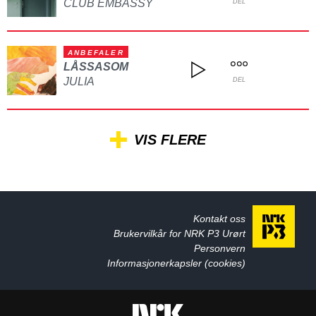
CLUB EMBASSY
DEL
ANBEFALER
LÅSSASOM
JULIA
DEL
VIS FLERE
Kontakt oss
Brukervilkår for NRK P3 Urørt
Personvern
Informasjonerkapsler (cookies)