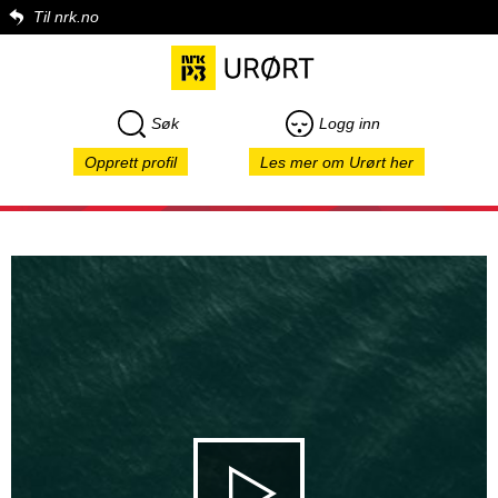
Til nrk.no
Søk
Logg inn
Opprett profil
Les mer om Urørt her