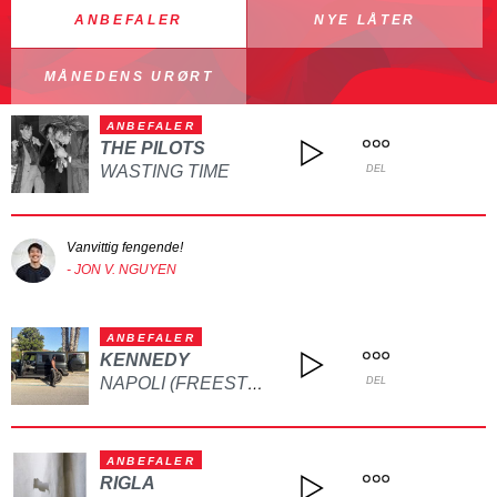
ANBEFALER
NYE LÅTER
MÅNEDENS URØRT
ANBEFALER
THE PILOTS
WASTING TIME
DEL
Vanvittig fengende!
- JON V. NGUYEN
ANBEFALER
KENNEDY
NAPOLI (FREESTYLE)
DEL
ANBEFALER
RIGLA