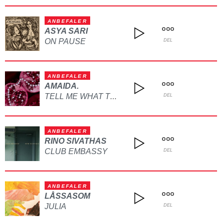
ANBEFALER
ASYA SARI
ON PAUSE
DEL
ANBEFALER
AMAIDA.
TELL ME WHAT TO DO
DEL
ANBEFALER
RINO SIVATHAS
CLUB EMBASSY
DEL
ANBEFALER
LÅSSASOM
JULIA
DEL