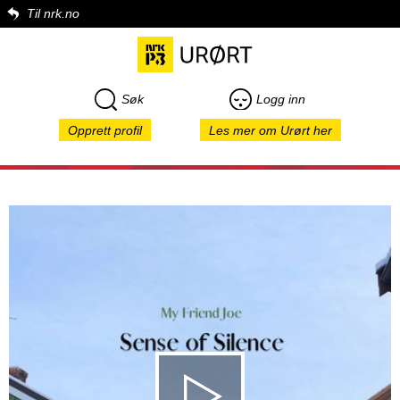
Til nrk.no
Søk
Logg inn
Opprett profil
Les mer om Urørt her