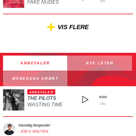
FAKE NUDES
DEL
VIS FLERE
ANBEFALER
NYE LÅTER
MÅNEDENS URØRT
ANBEFALER
THE PILOTS
WASTING TIME
DEL
Vanvittig fengende!
- JON V. NGUYEN