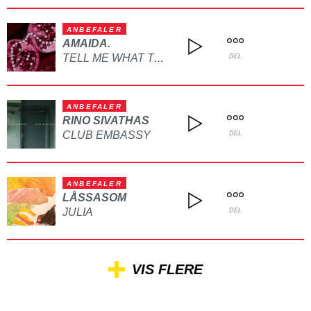
ANBEFALER
AMAIDA.
TELL ME WHAT TO DO
DEL
ANBEFALER
RINO SIVATHAS
CLUB EMBASSY
DEL
ANBEFALER
LÅSSASOM
JULIA
DEL
VIS FLERE