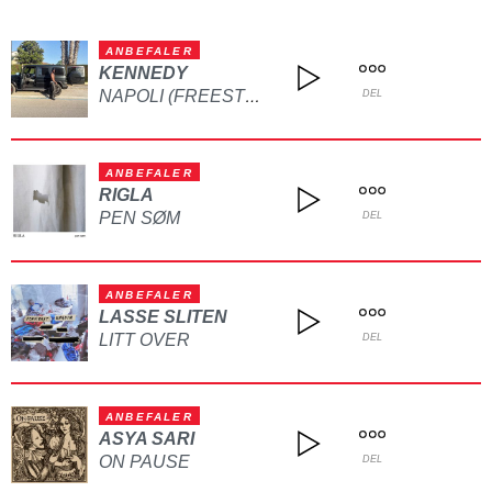
ANBEFALER
KENNEDY
NAPOLI (FREESTYLE)
DEL
ANBEFALER
RIGLA
PEN SØM
DEL
ANBEFALER
LASSE SLITEN
LITT OVER
DEL
ANBEFALER
ASYA SARI
ON PAUSE
DEL