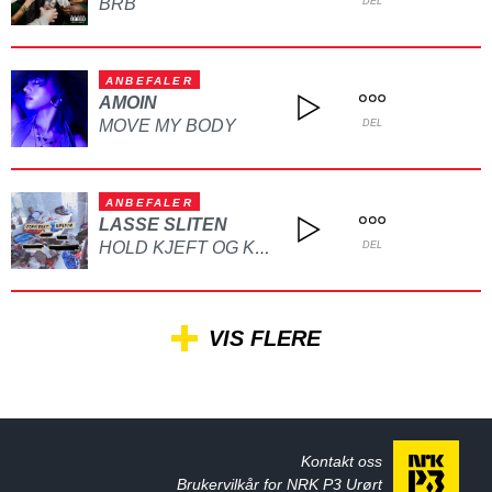
BRB
DEL
ANBEFALER
AMOIN
MOVE MY BODY
DEL
ANBEFALER
LASSE SLITEN
HOLD KJEFT OG KYSS MEG
DEL
VIS FLERE
Kontakt oss
Brukervilkår for NRK P3 Urørt