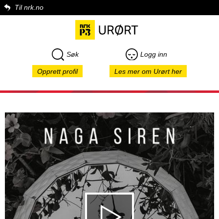
Til nrk.no
Søk
Logg inn
Opprett profil
Les mer om Urørt her