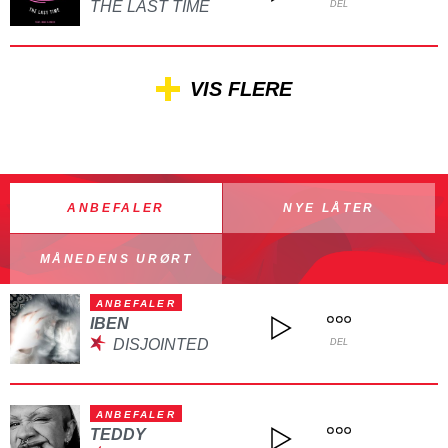
THE LAST TIME
DEL
VIS FLERE
ANBEFALER
NYE LÅTER
MÅNEDENS URØRT
ANBEFALER
IBEN
DISJOINTED
DEL
ANBEFALER
TEDDY