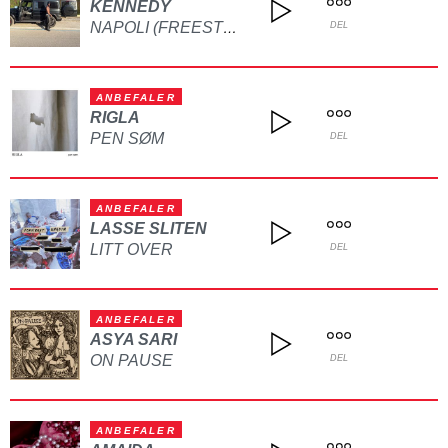
KENNEDY
NAPOLI (FREESTYLE)
DEL
ANBEFALER
RIGLA
PEN SØM
DEL
ANBEFALER
LASSE SLITEN
LITT OVER
DEL
ANBEFALER
ASYA SARI
ON PAUSE
DEL
ANBEFALER