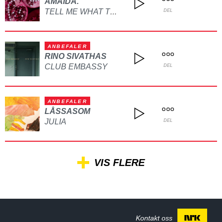
AMAIDA.
TELL ME WHAT TO DO
DEL
ANBEFALER
RINO SIVATHAS
CLUB EMBASSY
DEL
ANBEFALER
LÅSSASOM
JULIA
DEL
VIS FLERE
Kontakt oss