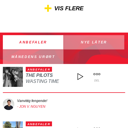
VIS FLERE
ANBEFALER
NYE LÅTER
MÅNEDENS URØRT
ANBEFALER
THE PILOTS
WASTING TIME
DEL
Vanvittig fengende!
- JON V. NGUYEN
ANBEFALER