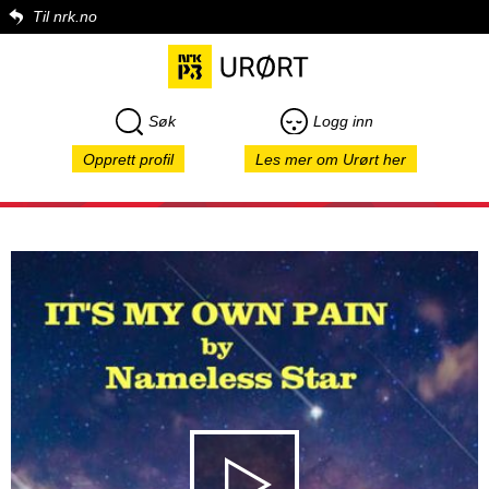
Til nrk.no
Søk
Logg inn
Opprett profil
Les mer om Urørt her