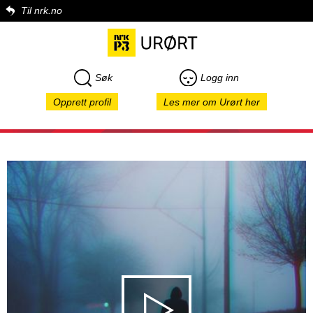
Til nrk.no
Søk
Logg inn
Opprett profil
Les mer om Urørt her