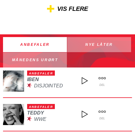
VIS FLERE
ANBEFALER
NYE LÅTER
MÅNEDENS URØRT
ANBEFALER
IBEN
DISJOINTED
DEL
ANBEFALER
TEDDY
WWE
DEL