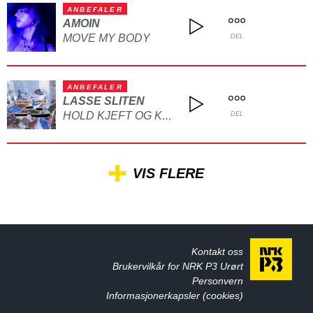
ANBEFALER
AMOIN
MOVE MY BODY
DEL
ANBEFALER
LASSE SLITEN
HOLD KJEFT OG KYSS MEG
DEL
VIS FLERE
Kontakt oss
Brukervilkår for NRK P3 Urørt
Personvern
Informasjonerkapsler (cookies)