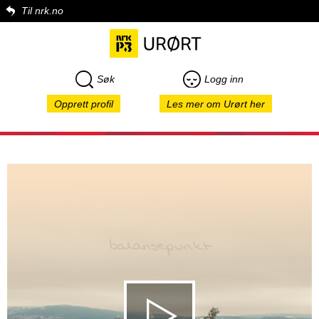
Til nrk.no
Søk
Logg inn
Opprett profil
Les mer om Urørt her