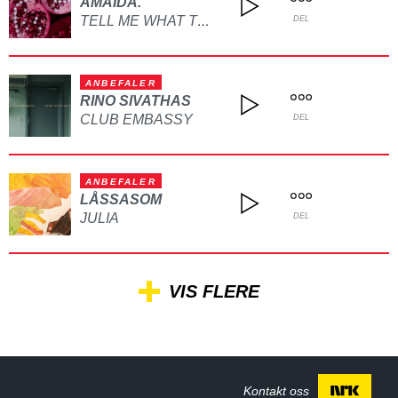
AMAIDA.
TELL ME WHAT TO DO
DEL
ANBEFALER
RINO SIVATHAS
CLUB EMBASSY
DEL
ANBEFALER
LÅSSASOM
JULIA
DEL
VIS FLERE
Kontakt oss