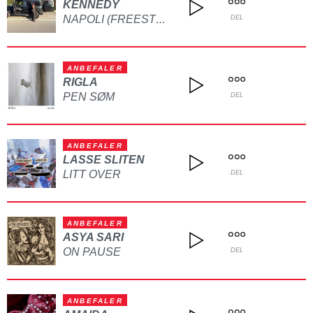
KENNEDY
NAPOLI (FREESTYLE)
DEL
ANBEFALER
RIGLA
PEN SØM
DEL
ANBEFALER
LASSE SLITEN
LITT OVER
DEL
ANBEFALER
ASYA SARI
ON PAUSE
DEL
ANBEFALER