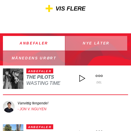
VIS FLERE
ANBEFALER
NYE LÅTER
MÅNEDENS URØRT
ANBEFALER
THE PILOTS
WASTING TIME
DEL
Vanvittig fengende!
- JON V. NGUYEN
ANBEFALER