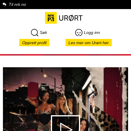
Til nrk.no
Søk
Logg inn
Opprett profil
Les mer om Urørt her