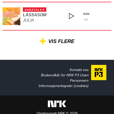
ANBEFALER
LÅSSASOM
JULIA
DEL
VIS FLERE
Kontakt oss
Brukervilkår for NRK P3 Urørt
Personvern
Informasjonerkapsler (cookies)
Opphavsrett NRK © 2026