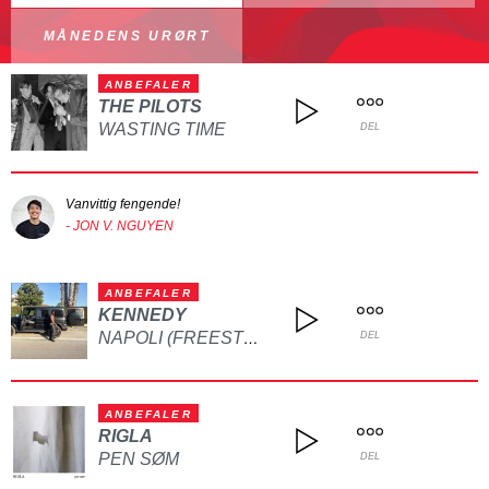
MÅNEDENS URØRT
ANBEFALER
THE PILOTS
WASTING TIME
DEL
Vanvittig fengende!
- JON V. NGUYEN
ANBEFALER
KENNEDY
NAPOLI (FREESTYLE)
DEL
ANBEFALER
RIGLA
PEN SØM
DEL