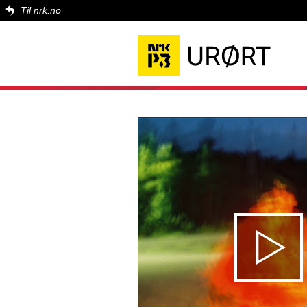
Til nrk.no