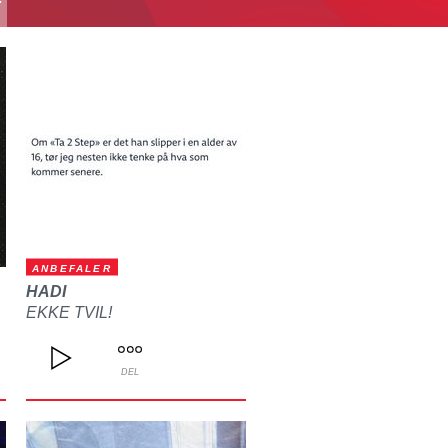
T
ANBEFALER
HADI
EKKE TVIL!
DEL