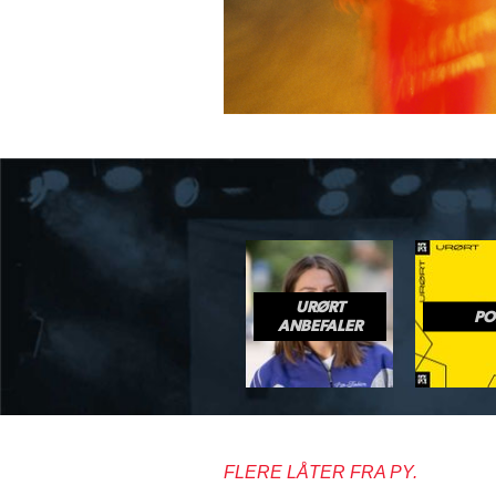
URØRT
PO
ANBEFALER
FLERE LÅTER FRA PY.