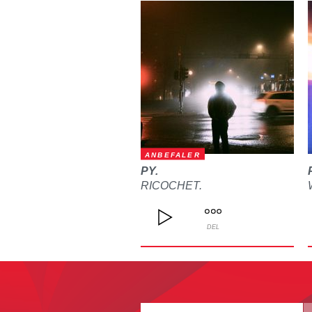
ANBEFALER
PY.
RICOCHET.
DEL