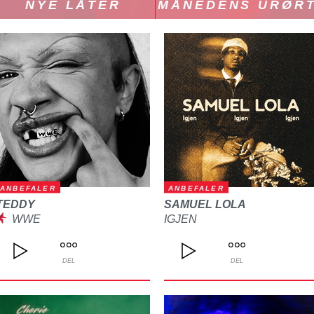
NYE LÅTER
MÅNEDENS URØR
ANBEFALER
ANBEFALER
TEDDY
SAMUEL LOLA
WWE
IGJEN
DEL
DEL