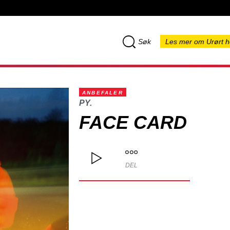
Søk
Les mer om Urørt h
ANBEFALER
PY.
FACE CARD
DEL