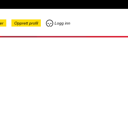
er
Opprett profil
Logg inn