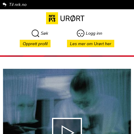
Til nrk.no
Søk
Logg inn
Opprett profil
Les mer om Urørt her