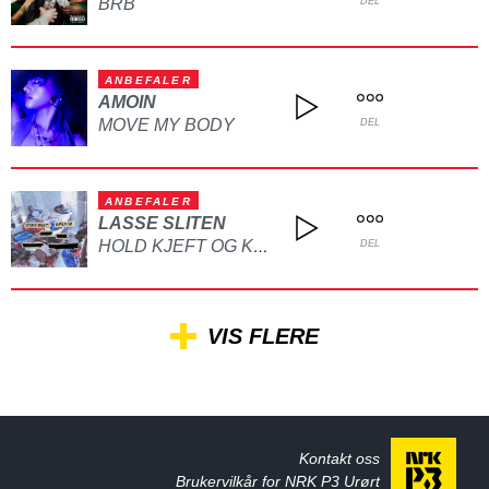
BRB
DEL
ANBEFALER
AMOIN
MOVE MY BODY
DEL
ANBEFALER
LASSE SLITEN
HOLD KJEFT OG KYSS MEG
DEL
VIS FLERE
Kontakt oss
Brukervilkår for NRK P3 Urørt