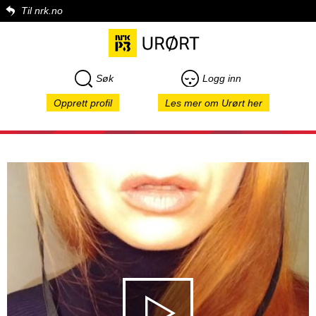
Til nrk.no
Søk
Logg inn
Opprett profil
Les mer om Urørt her