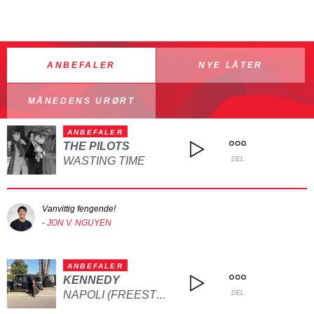
ANBEFALER
NYE LÅTER
MÅNEDENS URØRT
ANBEFALER
THE PILOTS
WASTING TIME
DEL
Vanvittig fengende!
- JON V. NGUYEN
ANBEFALER
KENNEDY
NAPOLI (FREESTYLE)
DEL