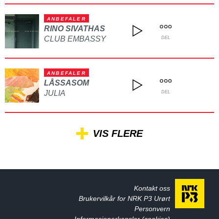
ANBEFALER
RINO SIVATHAS
CLUB EMBASSY
DEL
ANBEFALER
LÅSSASOM
JULIA
DEL
VIS FLERE
Kontakt oss
Brukervilkår for NRK P3 Urørt
Personvern