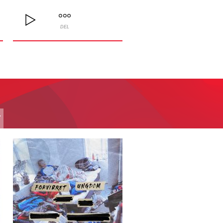
DEL
T