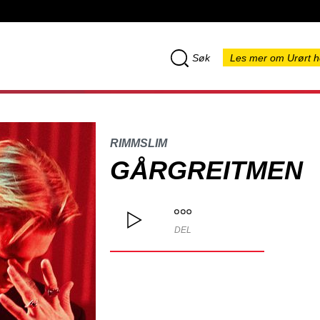
Søk
Les mer om Urørt h
RIMMSLIM
GÅRGREITMEN
DEL