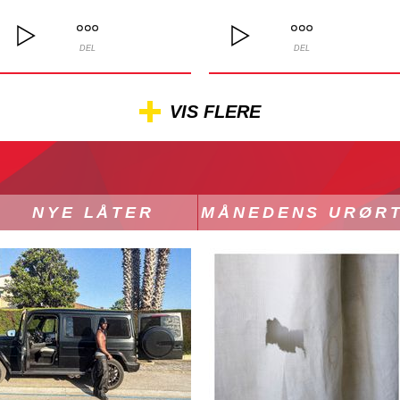
DEL
DEL
VIS FLERE
NYE LÅTER
MÅNEDENS URØR