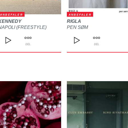
ANBEFALER
ANBEFALER
KENNEDY
RIGLA
NAPOLI (FREESTYLE)
PEN SØM
DEL
DEL