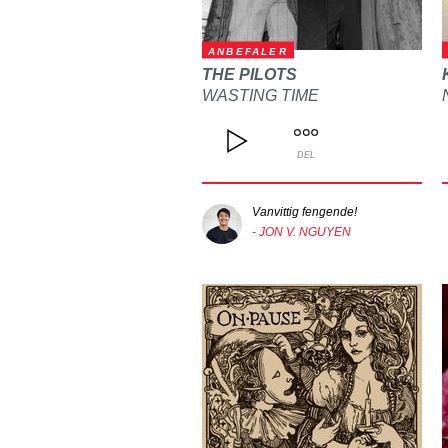
ANBEFALER
THE PILOTS
WASTING TIME
DEL
Vanvittig fengende!
- JON V. NGUYEN