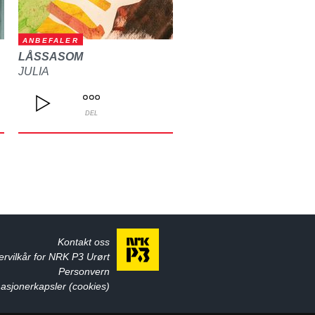
ANBEFALER
LÅSSASOM
JULIA
DEL
Kontakt oss
ervilkår for NRK P3 Urørt
Personvern
asjonerkapsler (cookies)