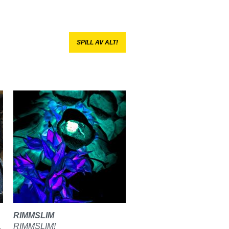
SPILL AV ALT!
RIMMSLIM
RIMMSLIM!
LIGHET