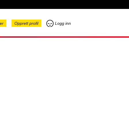
er
Opprett profil
Logg inn