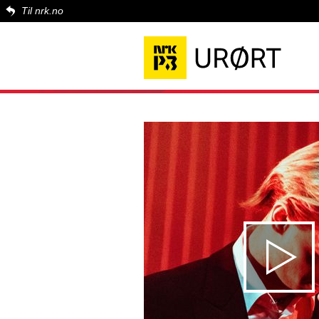
Til nrk.no