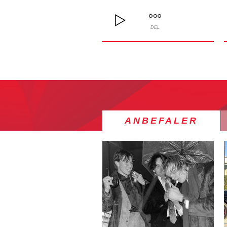
DEL
ANBEFALER