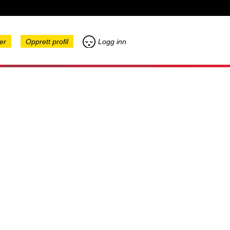
er
Opprett profil
Logg inn