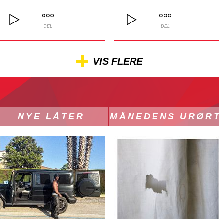
DEL
DEL
VIS FLERE
NYE LÅTER
MÅNEDENS URØR