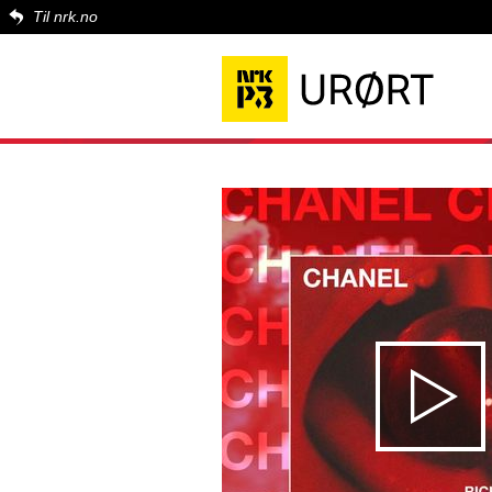
Til nrk.no