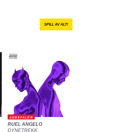
SPILL AV ALT!
ANBEFALER
RUEL ANGELO
DYNETREKK