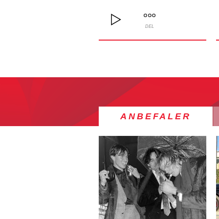
DEL
ANBEFALER