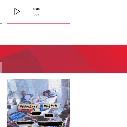
DEL
T