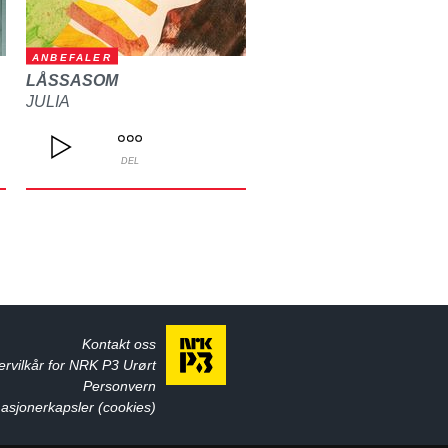
ANBEFALER
LÅSSASOM
JULIA
DEL
Kontakt oss
ervilkår for NRK P3 Urørt
Personvern
asjonerkapsler (cookies)