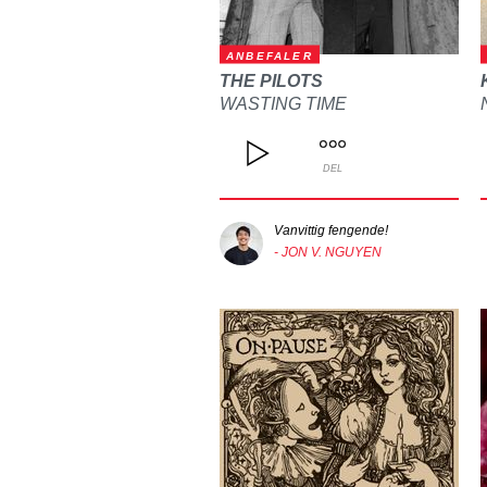
ANBEFALER
THE PILOTS
WASTING TIME
DEL
Vanvittig fengende!
- JON V. NGUYEN