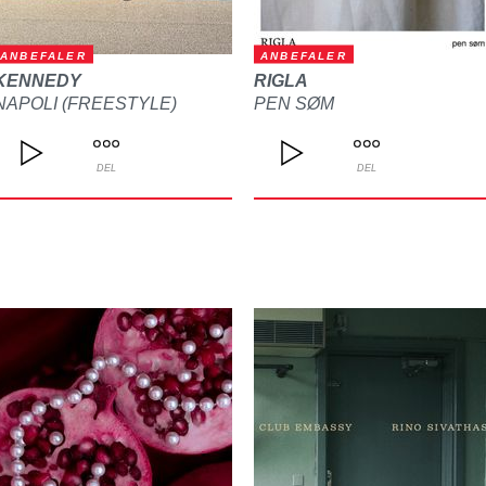
ANBEFALER
ANBEFALER
KENNEDY
RIGLA
NAPOLI (FREESTYLE)
PEN SØM
DEL
DEL