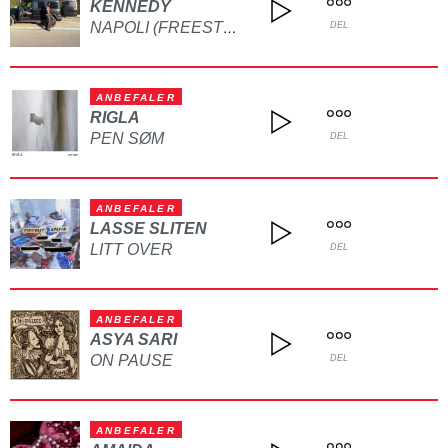
KENNEDY
NAPOLI (FREESTYLE)
DEL
ANBEFALER
RIGLA
PEN SØM
DEL
ANBEFALER
LASSE SLITEN
LITT OVER
DEL
ANBEFALER
ASYA SARI
ON PAUSE
DEL
ANBEFALER