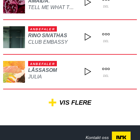
AMAIDA.
TELL ME WHAT TO DO
DEL
ANBEFALER
RINO SIVATHAS
CLUB EMBASSY
DEL
ANBEFALER
LÅSSASOM
JULIA
DEL
VIS FLERE
Kontakt oss