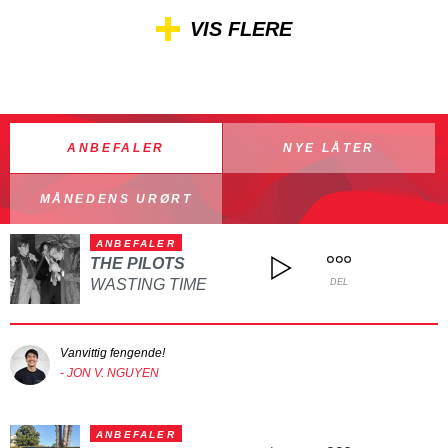
VIS FLERE
ANBEFALER
NYE LÅTER
MÅNEDENS URØRT
ANBEFALER
THE PILOTS
WASTING TIME
DEL
Vanvittig fengende!
- JON V. NGUYEN
ANBEFALER