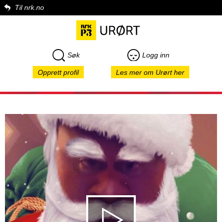
Til nrk.no
Søk
Logg inn
Opprett profil
Les mer om Urørt her