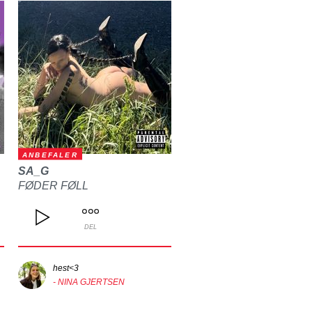
ANBEFALER
SA_G
FØDER FØLL
DEL
hest<3
- NINA GJERTSEN