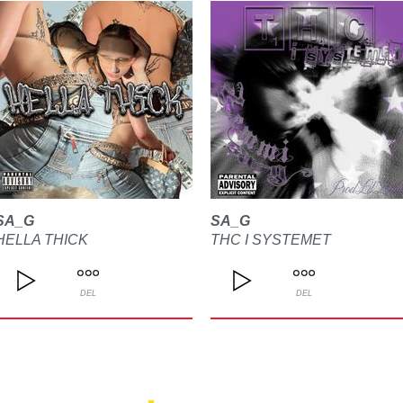
SA_G
SA_G
HELLA THICK
THC I SYSTEMET
DEL
DEL