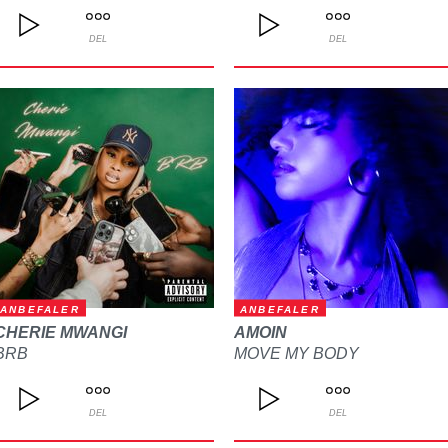
DEL
DEL
ANBEFALER
ANBEFALER
CHERIE MWANGI
AMOIN
BRB
MOVE MY BODY
DEL
DEL