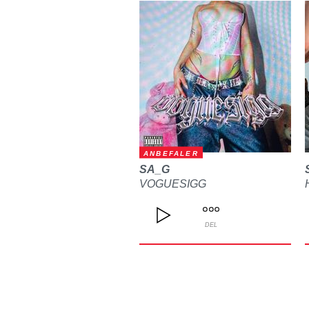
ANBEFALER
SA_G
VOGUESIGG
DEL