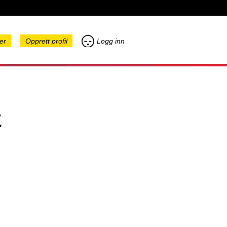
er
Opprett profil
Logg inn
.