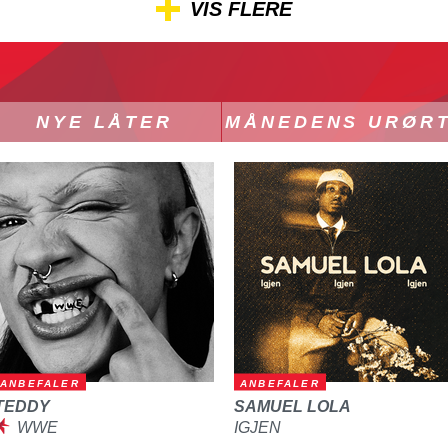
VIS FLERE
NYE LÅTER
MÅNEDENS URØR
ANBEFALER
ANBEFALER
TEDDY
SAMUEL LOLA
WWE
IGJEN