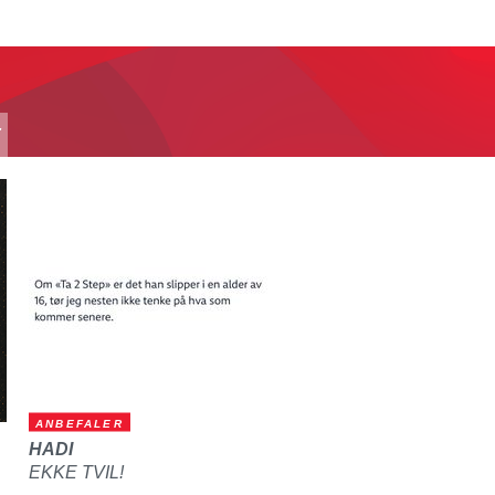
T
ANBEFALER
HADI
EKKE TVIL!