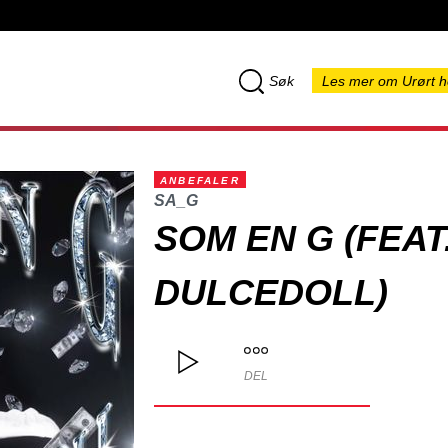
Søk
Les mer om Urørt h
ANBEFALER
SA_G
SOM EN G (FEAT
DULCEDOLL)
DEL