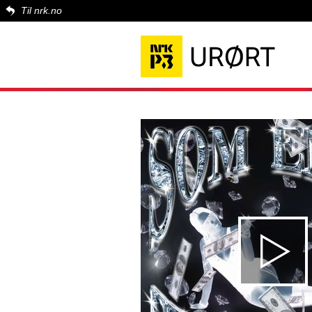
Til nrk.no