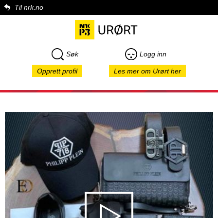
Til nrk.no
Søk
Logg inn
Opprett profil
Les mer om Urørt her