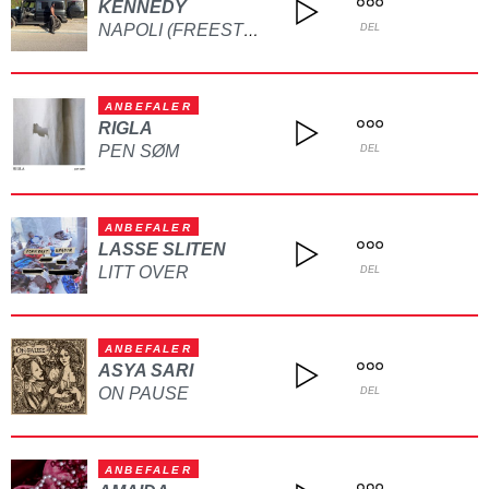
KENNEDY
NAPOLI (FREESTYLE)
DEL
ANBEFALER
RIGLA
PEN SØM
DEL
ANBEFALER
LASSE SLITEN
LITT OVER
DEL
ANBEFALER
ASYA SARI
ON PAUSE
DEL
ANBEFALER