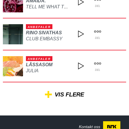
AMAIDA.
TELL ME WHAT TO DO
DEL
ANBEFALER
RINO SIVATHAS
CLUB EMBASSY
DEL
ANBEFALER
LÅSSASOM
JULIA
DEL
VIS FLERE
Kontakt oss