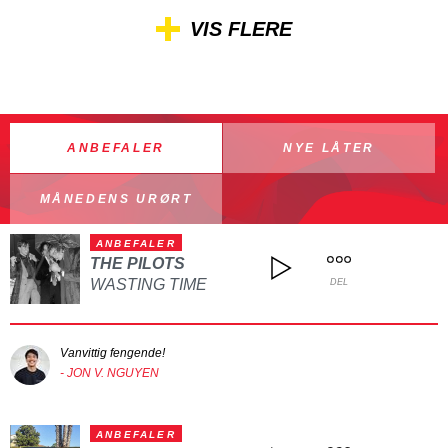
VIS FLERE
ANBEFALER
NYE LÅTER
MÅNEDENS URØRT
ANBEFALER
THE PILOTS
WASTING TIME
DEL
Vanvittig fengende!
- JON V. NGUYEN
ANBEFALER