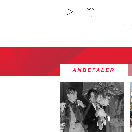
DEL
ANBEFALER