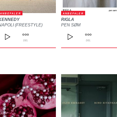
ANBEFALER
ANBEFALER
KENNEDY
RIGLA
NAPOLI (FREESTYLE)
PEN SØM
DEL
DEL