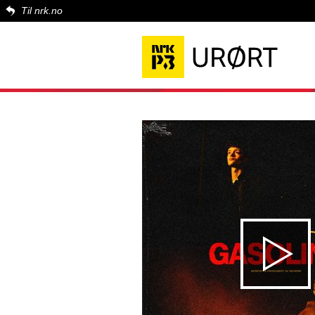
Til nrk.no