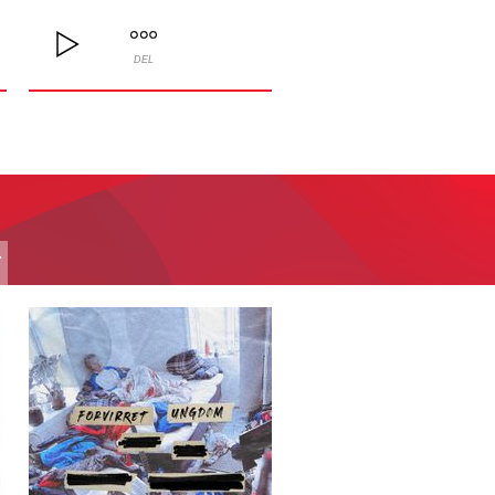
DEL
T