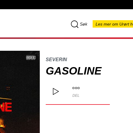
Søk
Les mer om Urørt h
SEVERIN
GASOLINE
DEL