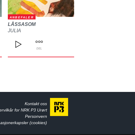
ANBEFALER
LÅSSASOM
JULIA
DEL
Kontakt oss
ervilkår for NRK P3 Urørt
Personvern
asjonerkapsler (cookies)