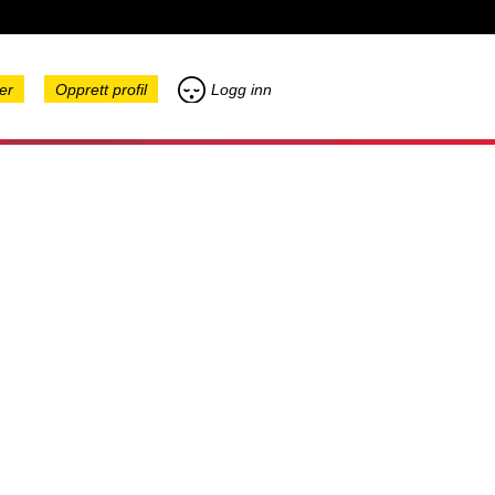
er
Opprett profil
Logg inn