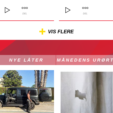
DEL
DEL
VIS FLERE
NYE LÅTER
MÅNEDENS URØR