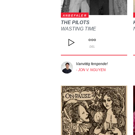
ANBEFALER
THE PILOTS
WASTING TIME
DEL
Vanvittig fengende!
- JON V. NGUYEN