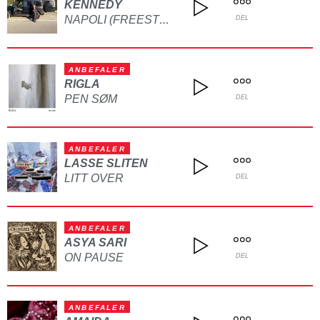
KENNEDY
NAPOLI (FREESTYLE)
DEL
ANBEFALER
RIGLA
PEN SØM
DEL
ANBEFALER
LASSE SLITEN
LITT OVER
DEL
ANBEFALER
ASYA SARI
ON PAUSE
DEL
ANBEFALER