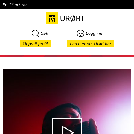
Til nrk.no
Søk
Logg inn
Opprett profil
Les mer om Urørt her