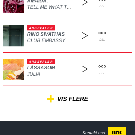
AMAIDA.
TELL ME WHAT TO DO
DEL
ANBEFALER
RINO SIVATHAS
CLUB EMBASSY
DEL
ANBEFALER
LÅSSASOM
JULIA
DEL
VIS FLERE
Kontakt oss