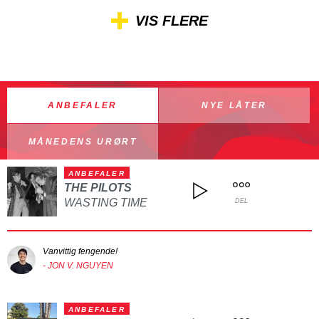
VIS FLERE
ANBEFALER
NYE LÅTER
MÅNEDENS URØRT
ANBEFALER
THE PILOTS
WASTING TIME
DEL
Vanvittig fengende!
- JON V. NGUYEN
ANBEFALER