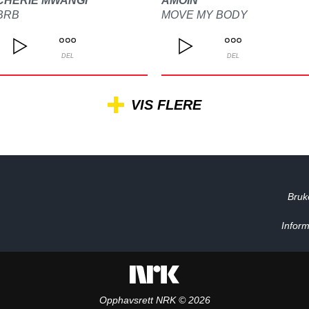
CHERIE MWANGI
AMOIN
BRB
MOVE MY BODY
DEL
DEL
VIS FLERE
Bruk
Inform
Opphavsrett NRK © 2026