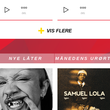
DEL
DEL
VIS FLERE
NYE LÅTER
MÅNEDENS URØR