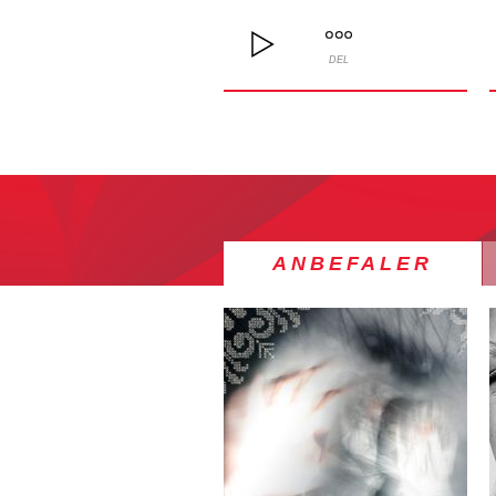
DEL
ANBEFALER