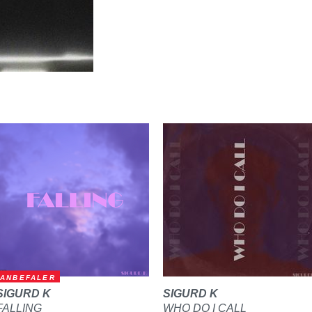
ANBEFALER
SIGURD K
SIGURD K
FALLING
WHO DO I CALL