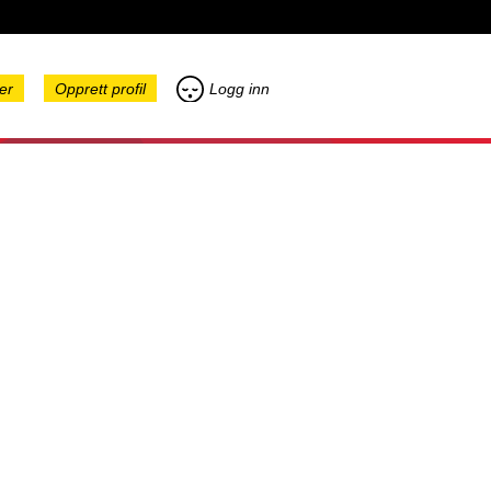
er
Opprett profil
Logg inn