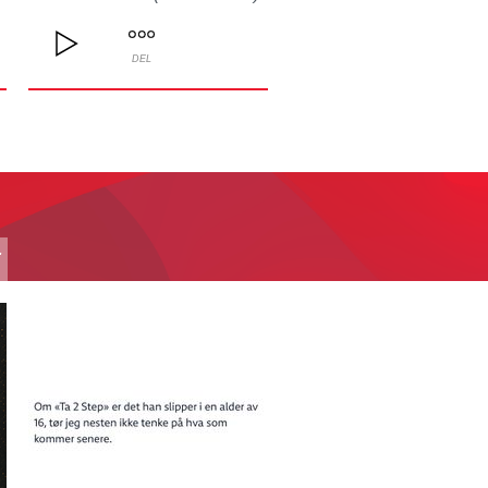
DEL
T