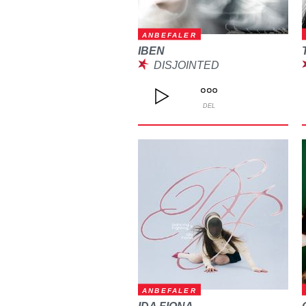
ANBEFALER
IBEN
DISJOINTED
DEL
ANBEFALER