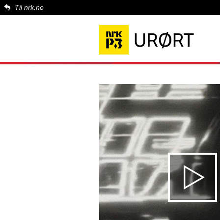
Til nrk.no