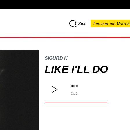
Søk
Les mer om Urørt h
SIGURD K
LIKE I'LL DO
DEL