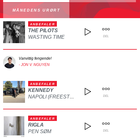
MÅNEDENS URØRT
ANBEFALER
THE PILOTS
WASTING TIME
DEL
Vanvittig fengende!
- JON V. NGUYEN
ANBEFALER
KENNEDY
NAPOLI (FREESTYLE)
DEL
ANBEFALER
RIGLA
PEN SØM
DEL