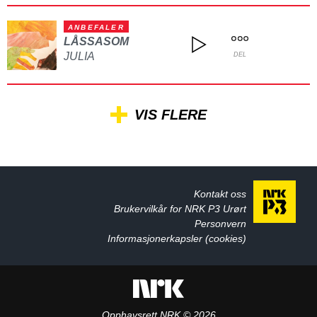
ANBEFALER
LÅSSASOM
JULIA
DEL
VIS FLERE
Kontakt oss
Brukervilkår for NRK P3 Urørt
Personvern
Informasjonerkapsler (cookies)
Opphavsrett NRK © 2026