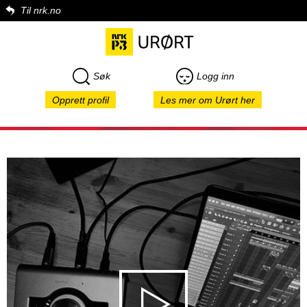
Til nrk.no
Søk
Logg inn
Opprett profil
Les mer om Urørt her