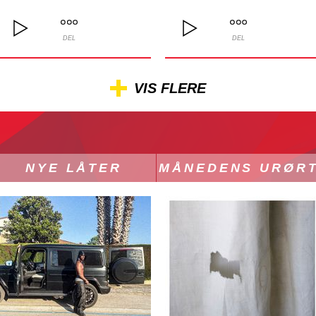
DEL
DEL
VIS FLERE
NYE LÅTER
MÅNEDENS URØR