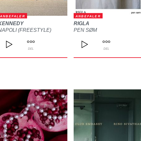
ANBEFALER
ANBEFALER
KENNEDY
RIGLA
NAPOLI (FREESTYLE)
PEN SØM
DEL
DEL