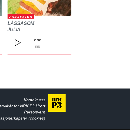
ANBEFALER
LÅSSASOM
JULIA
DEL
Kontakt oss
ervilkår for NRK P3 Urørt
Personvern
asjonerkapsler (cookies)