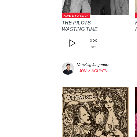
ANBEFALER
THE PILOTS
WASTING TIME
DEL
Vanvittig fengende!
- JON V. NGUYEN