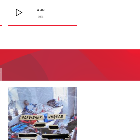
DEL
T