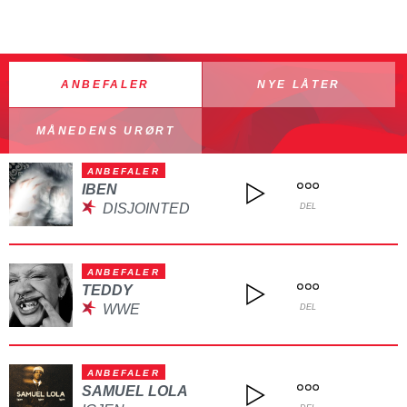
ANBEFALER
NYE LÅTER
MÅNEDENS URØRT
ANBEFALER
IBEN
DISJOINTED
DEL
ANBEFALER
TEDDY
WWE
DEL
ANBEFALER
SAMUEL LOLA