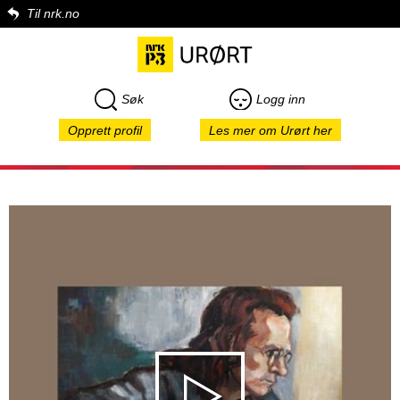
Til nrk.no
Søk
Logg inn
Opprett profil
Les mer om Urørt her