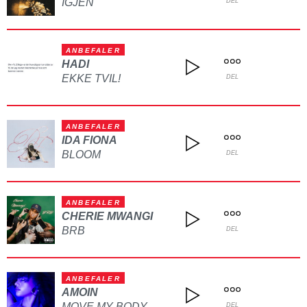
IGJEN
DEL
ANBEFALER
HADI
EKKE TVIL!
DEL
ANBEFALER
IDA FIONA
BLOOM
DEL
ANBEFALER
CHERIE MWANGI
BRB
DEL
ANBEFALER
AMOIN
MOVE MY BODY
DEL