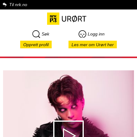
Til nrk.no
Søk
Logg inn
Opprett profil
Les mer om Urørt her