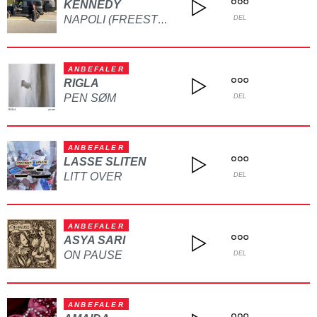
KENNEDY
NAPOLI (FREESTYLE)
DEL
ANBEFALER
RIGLA
PEN SØM
DEL
ANBEFALER
LASSE SLITEN
LITT OVER
DEL
ANBEFALER
ASYA SARI
ON PAUSE
DEL
ANBEFALER