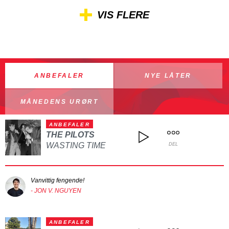
VIS FLERE
ANBEFALER
NYE LÅTER
MÅNEDENS URØRT
ANBEFALER
THE PILOTS
WASTING TIME
DEL
Vanvittig fengende!
- JON V. NGUYEN
ANBEFALER