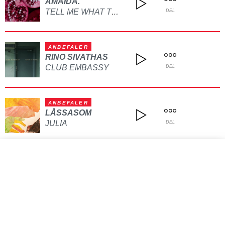
AMAIDA.
TELL ME WHAT TO DO
DEL
ANBEFALER
RINO SIVATHAS
CLUB EMBASSY
DEL
ANBEFALER
LÅSSASOM
JULIA
DEL
VIS FLERE
Kontakt oss