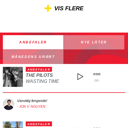
VIS FLERE
ANBEFALER
NYE LÅTER
MÅNEDENS URØRT
ANBEFALER
THE PILOTS
WASTING TIME
DEL
Vanvittig fengende!
- JON V. NGUYEN
ANBEFALER