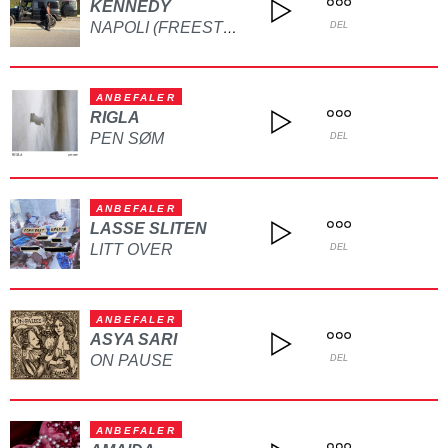
KENNEDY
NAPOLI (FREESTYLE)
DEL
ANBEFALER
RIGLA
PEN SØM
DEL
ANBEFALER
LASSE SLITEN
LITT OVER
DEL
ANBEFALER
ASYA SARI
ON PAUSE
DEL
ANBEFALER