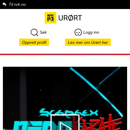
Til nrk.no
Søk
Logg inn
Opprett profil
Les mer om Urørt her