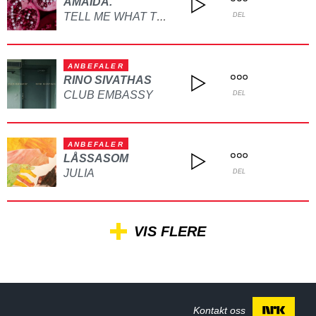
AMAIDA.
TELL ME WHAT TO DO
DEL
ANBEFALER
RINO SIVATHAS
CLUB EMBASSY
DEL
ANBEFALER
LÅSSASOM
JULIA
DEL
VIS FLERE
Kontakt oss