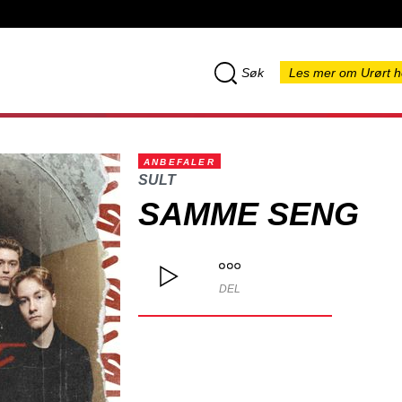
Søk
Les mer om Urørt h
ANBEFALER
SULT
SAMME SENG
DEL