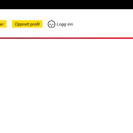
er
Opprett profil
Logg inn