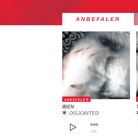
ANBEFALER
ANBEFALER
IBEN
DISJOINTED
DEL