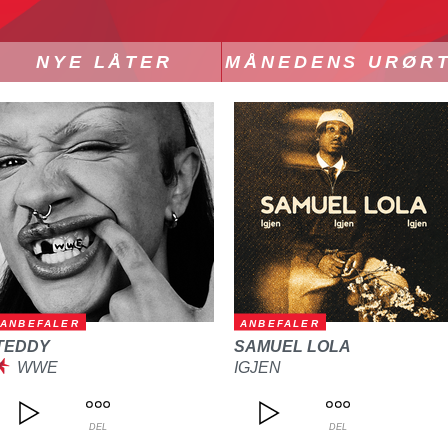
NYE LÅTER
MÅNEDENS URØR
ANBEFALER
ANBEFALER
TEDDY
SAMUEL LOLA
WWE
IGJEN
DEL
DEL