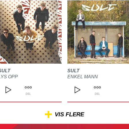
SULT
SULT
LYS OPP
ENKEL MANN
DEL
DEL
VIS FLERE