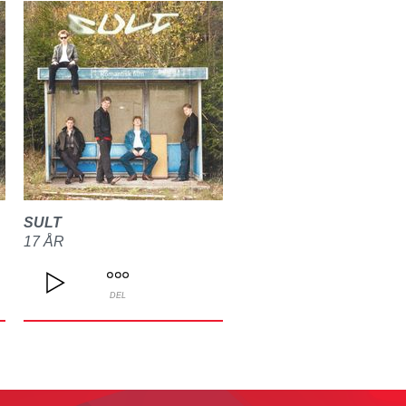
SULT
17 ÅR
DEL