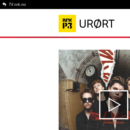
Til nrk.no