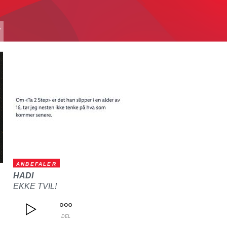
T
ANBEFALER
HADI
EKKE TVIL!
DEL