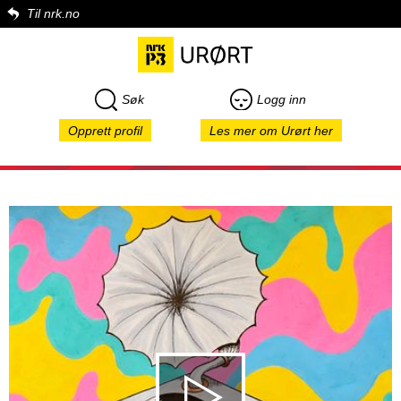
Til nrk.no
Søk
Logg inn
Opprett profil
Les mer om Urørt her