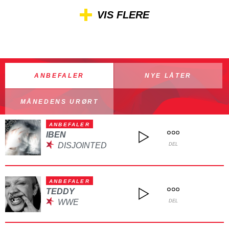
VIS FLERE
ANBEFALER
NYE LÅTER
MÅNEDENS URØRT
ANBEFALER
IBEN
DISJOINTED
DEL
ANBEFALER
TEDDY
WWE
DEL