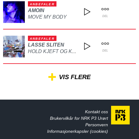
ANBEFALER
AMOIN
MOVE MY BODY
DEL
ANBEFALER
LASSE SLITEN
HOLD KJEFT OG KYSS MEG
DEL
VIS FLERE
Kontakt oss
Brukervilkår for NRK P3 Urørt
Personvern
Informasjonerkapsler (cookies)