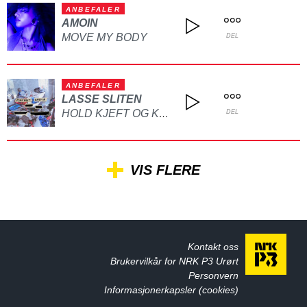
ANBEFALER
AMOIN
MOVE MY BODY
DEL
ANBEFALER
LASSE SLITEN
HOLD KJEFT OG KYSS MEG
DEL
VIS FLERE
Kontakt oss
Brukervilkår for NRK P3 Urørt
Personvern
Informasjonerkapsler (cookies)