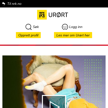
Til nrk.no
Søk
Logg inn
Opprett profil
Les mer om Urørt her