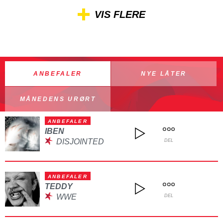
VIS FLERE
ANBEFALER
NYE LÅTER
MÅNEDENS URØRT
ANBEFALER
IBEN
DISJOINTED
DEL
ANBEFALER
TEDDY
WWE
DEL