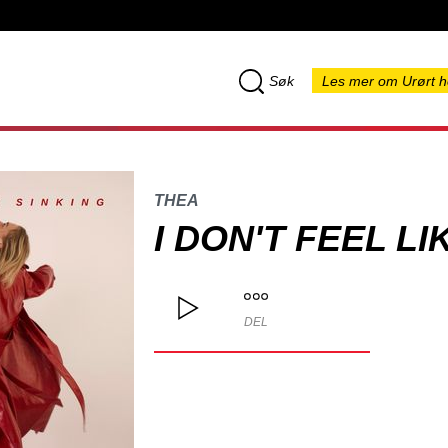
Søk
Les mer om Urørt h
THEA
I DON'T FEEL LI
DEL