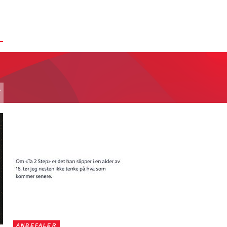
T
ANBEFALER