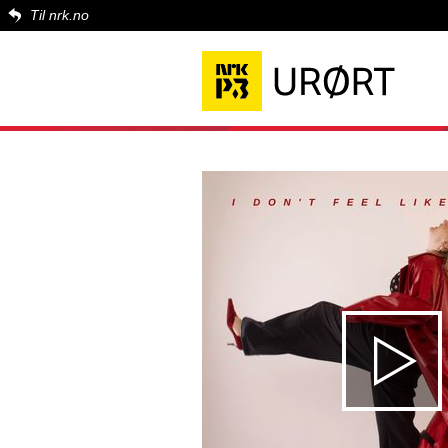
Til nrk.no