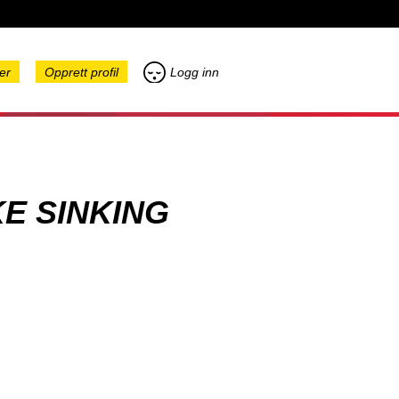
er
Opprett profil
Logg inn
KE SINKING