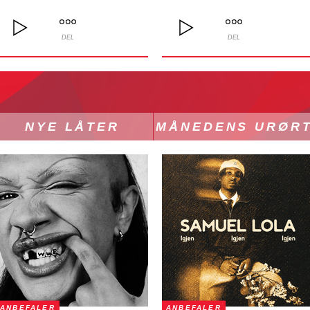
DEL
DEL
NYE LÅTER
MÅNEDENS URØR
ANBEFALER
ANBEFALER