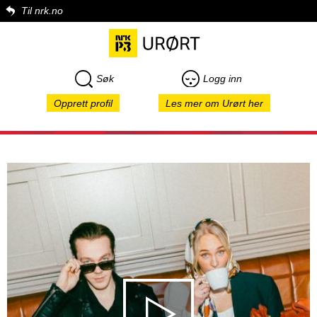
Til nrk.no
Søk
Logg inn
Opprett profil
Les mer om Urørt her