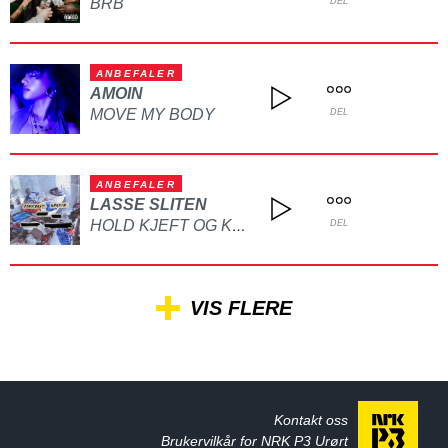
BRB
DEL
ANBEFALER
AMOIN
MOVE MY BODY
DEL
ANBEFALER
LASSE SLITEN
HOLD KJEFT OG KYSS MEG
DEL
VIS FLERE
Kontakt oss
Brukervilkår for NRK P3 Urørt