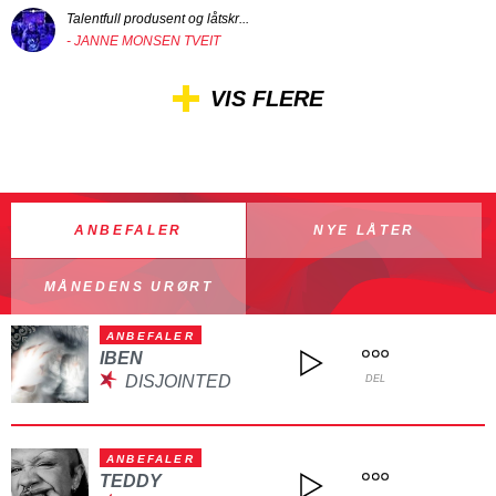
Talentfull produsent og låtskr...
- JANNE MONSEN TVEIT
VIS FLERE
ANBEFALER
NYE LÅTER
MÅNEDENS URØRT
ANBEFALER
IBEN
DISJOINTED
DEL
ANBEFALER
TEDDY