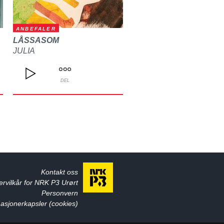
ANBEFALER
LÅSSASOM
JULIA
DEL
Kontakt oss
ervilkår for NRK P3 Urørt
Personvern
asjonerkapsler (cookies)