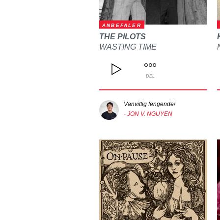
ANBEFALER
THE PILOTS
WASTING TIME
DEL
Vanvittig fengende!
- JON V. NGUYEN