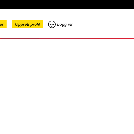
er
Opprett profil
Logg inn