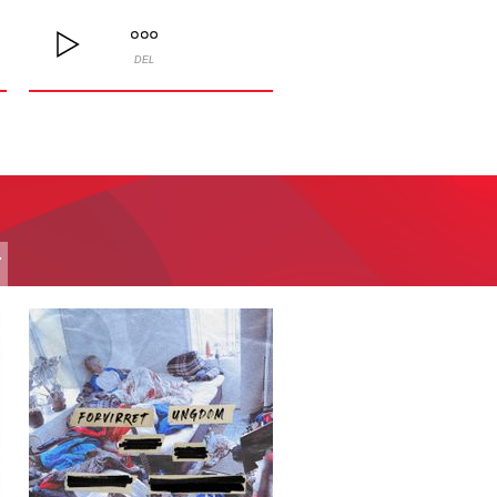
DEL
T