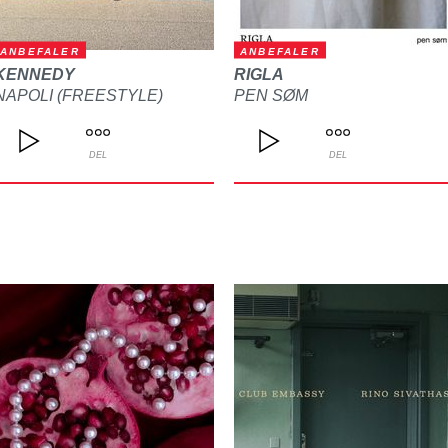
ANBEFALER
ANBEFALER
KENNEDY
RIGLA
NAPOLI (FREESTYLE)
PEN SØM
DEL
DEL