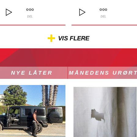
DEL
DEL
VIS FLERE
NYE LÅTER
MÅNEDENS URØR