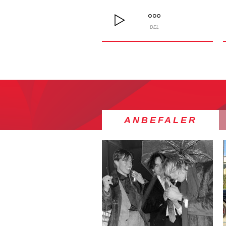
DEL
ANBEFALER