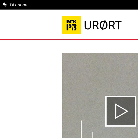
Til nrk.no