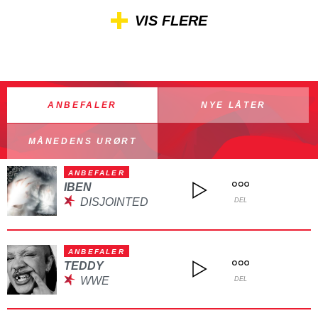
VIS FLERE
ANBEFALER
NYE LÅTER
MÅNEDENS URØRT
ANBEFALER
IBEN
DISJOINTED
DEL
ANBEFALER
TEDDY
WWE
DEL