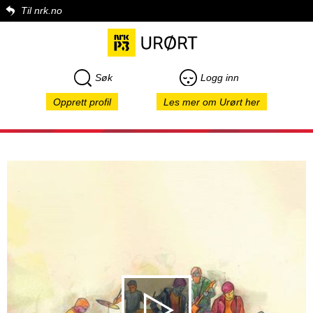
Til nrk.no
Søk
Logg inn
Opprett profil
Les mer om Urørt her