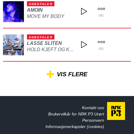
ANBEFALER
AMOIN
MOVE MY BODY
DEL
ANBEFALER
LASSE SLITEN
HOLD KJEFT OG KYSS MEG
DEL
VIS FLERE
Kontakt oss
Brukervilkår for NRK P3 Urørt
Personvern
Informasjonerkapsler (cookies)