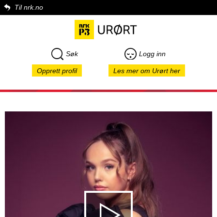
Til nrk.no
Søk
Logg inn
Opprett profil
Les mer om Urørt her