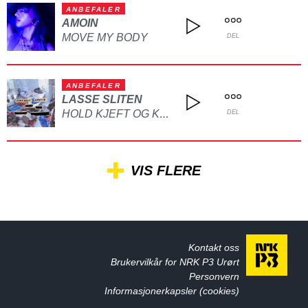
ANBEFALER
AMOIN
MOVE MY BODY
DEL
ANBEFALER
LASSE SLITEN
HOLD KJEFT OG KYSS MEG
DEL
VIS FLERE
Kontakt oss
Brukervilkår for NRK P3 Urørt
Personvern
Informasjonerkapsler (cookies)