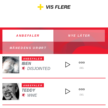
VIS FLERE
ANBEFALER
NYE LÅTER
MÅNEDENS URØRT
ANBEFALER
IBEN
DISJOINTED
DEL
ANBEFALER
TEDDY
WWE
DEL