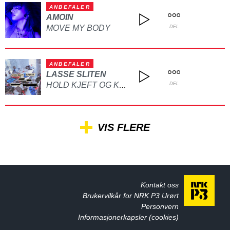
ANBEFALER
AMOIN
MOVE MY BODY
DEL
ANBEFALER
LASSE SLITEN
HOLD KJEFT OG KYSS MEG
DEL
VIS FLERE
Kontakt oss
Brukervilkår for NRK P3 Urørt
Personvern
Informasjonerkapsler (cookies)