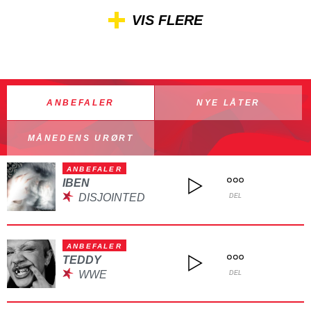
VIS FLERE
ANBEFALER
NYE LÅTER
MÅNEDENS URØRT
ANBEFALER
IBEN
DISJOINTED
DEL
ANBEFALER
TEDDY
WWE
DEL