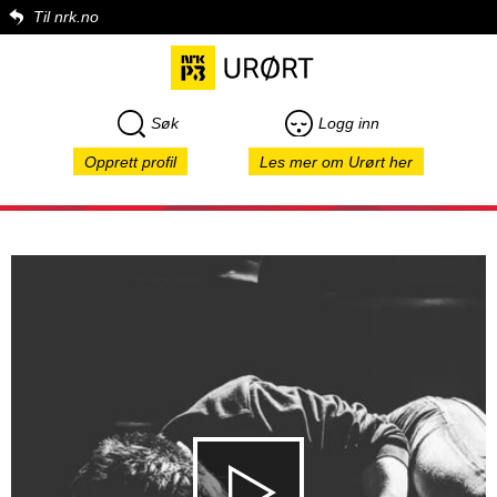
Til nrk.no
Søk
Logg inn
Opprett profil
Les mer om Urørt her