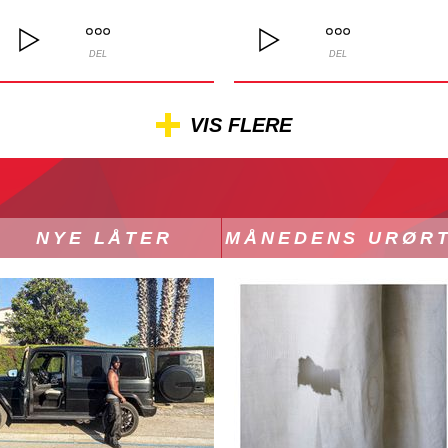
DEL
DEL
VIS FLERE
NYE LÅTER
MÅNEDENS URØR