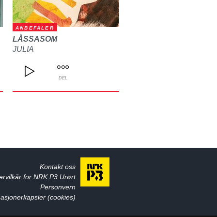
ANBEFALER
LÅSSASOM
JULIA
DEL
Kontakt oss
ervilkår for NRK P3 Urørt
Personvern
asjonerkapsler (cookies)