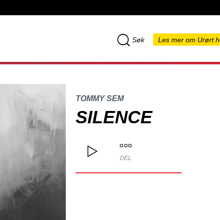
Søk
Les mer om Urørt h
TOMMY SEM
SILENCE
DEL