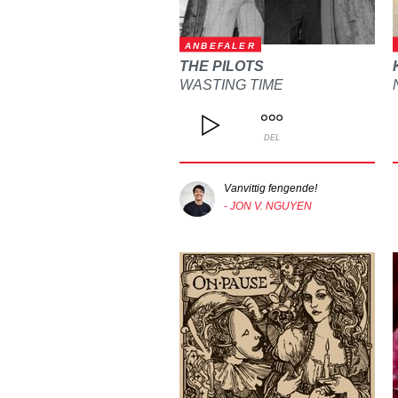
ANBEFALER
THE PILOTS
WASTING TIME
DEL
Vanvittig fengende!
- JON V. NGUYEN