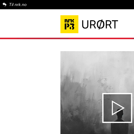
Til nrk.no