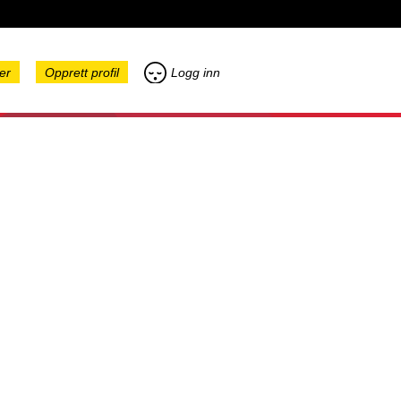
er
Opprett profil
Logg inn