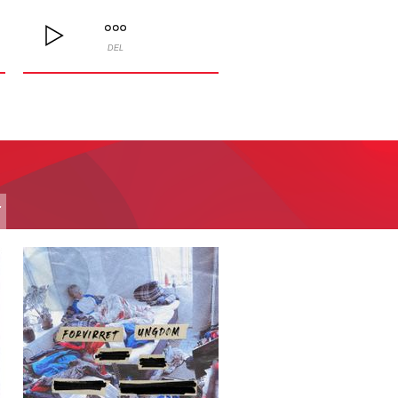
DEL
T