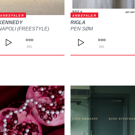
ANBEFALER
ANBEFALER
KENNEDY
RIGLA
NAPOLI (FREESTYLE)
PEN SØM
DEL
DEL