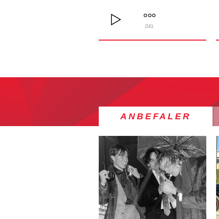
DEL
ANBEFALER