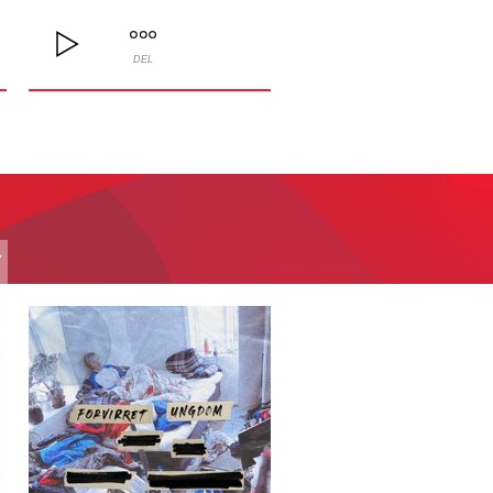
DEL
T