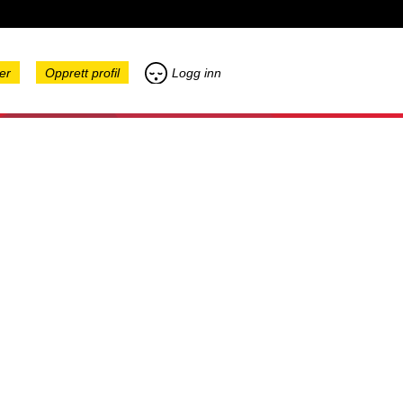
er
Opprett profil
Logg inn