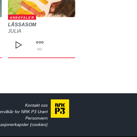
ANBEFALER
LÅSSASOM
JULIA
DEL
Kontakt oss
ervilkår for NRK P3 Urørt
Personvern
asjonerkapsler (cookies)