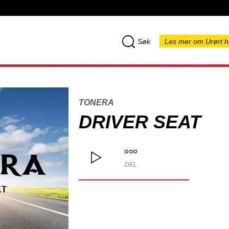
Søk
Les mer om Urørt h
TONERA
DRIVER SEAT
DEL