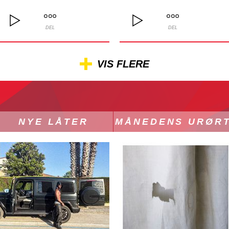
DEL
DEL
VIS FLERE
NYE LÅTER
MÅNEDENS URØR