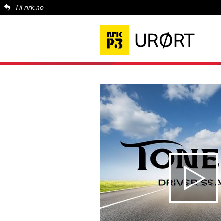
Til nrk.no