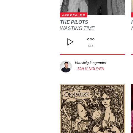
ANBEFALER
THE PILOTS
WASTING TIME
DEL
Vanvittig fengende!
- JON V. NGUYEN