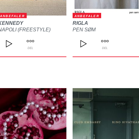
ANBEFALER
ANBEFALER
KENNEDY
RIGLA
NAPOLI (FREESTYLE)
PEN SØM
DEL
DEL