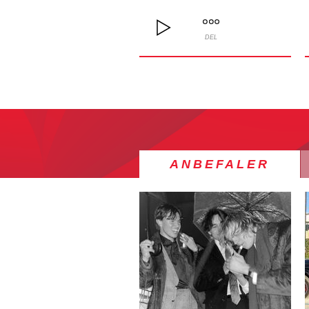
DEL
ANBEFALER