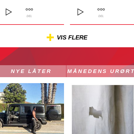
DEL
DEL
VIS FLERE
NYE LÅTER
MÅNEDENS URØR