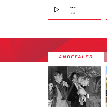
DEL
ANBEFALER