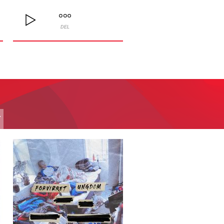
DEL
T