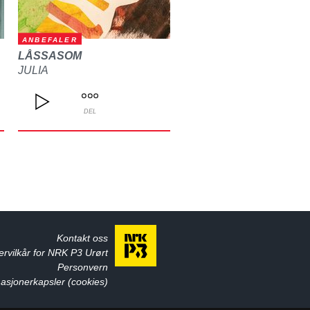
ANBEFALER
LÅSSASOM
JULIA
DEL
Kontakt oss
ervilkår for NRK P3 Urørt
Personvern
asjonerkapsler (cookies)