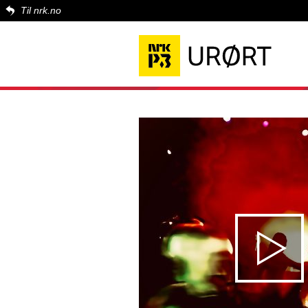
Til nrk.no