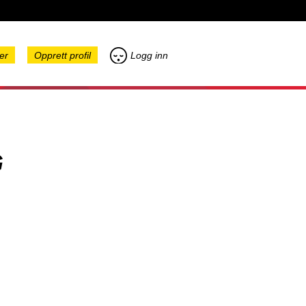
er
Opprett profil
Logg inn
G