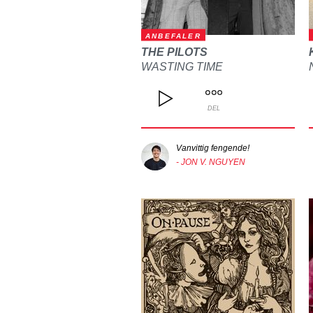
ANBEFALER
THE PILOTS
WASTING TIME
DEL
Vanvittig fengende!
- JON V. NGUYEN