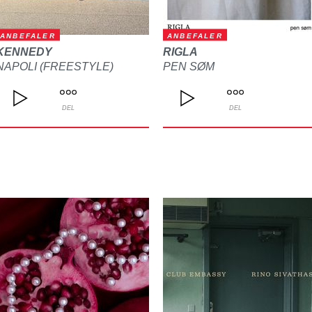
ANBEFALER
ANBEFALER
KENNEDY
RIGLA
NAPOLI (FREESTYLE)
PEN SØM
DEL
DEL