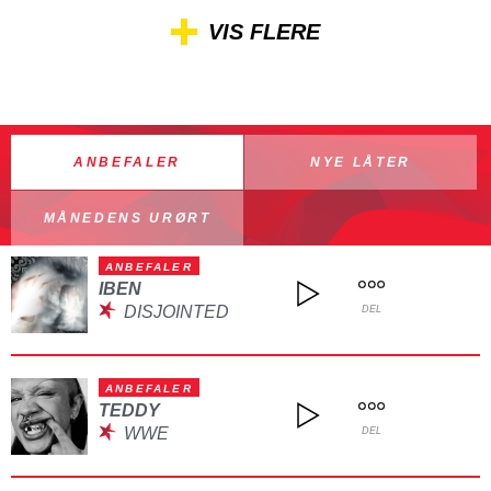
VIS FLERE
ANBEFALER
NYE LÅTER
MÅNEDENS URØRT
ANBEFALER
IBEN
DISJOINTED
DEL
ANBEFALER
TEDDY
WWE
DEL