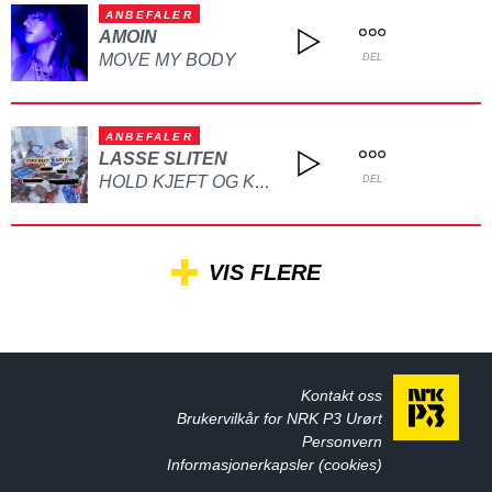
ANBEFALER
AMOIN
MOVE MY BODY
DEL
ANBEFALER
LASSE SLITEN
HOLD KJEFT OG KYSS MEG
DEL
VIS FLERE
Kontakt oss
Brukervilkår for NRK P3 Urørt
Personvern
Informasjonerkapsler (cookies)