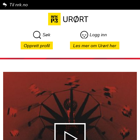
Til nrk.no
Søk
Logg inn
Opprett profil
Les mer om Urørt her