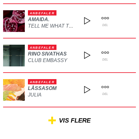
ANBEFALER
AMAIDA.
TELL ME WHAT TO DO
DEL
ANBEFALER
RINO SIVATHAS
CLUB EMBASSY
DEL
ANBEFALER
LÅSSASOM
JULIA
DEL
VIS FLERE