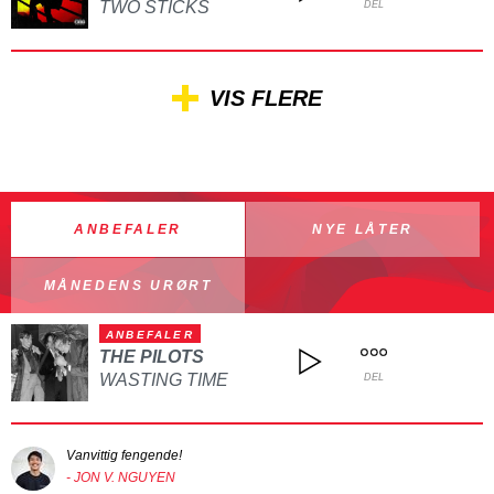
TWO STICKS
DEL
VIS FLERE
ANBEFALER
NYE LÅTER
MÅNEDENS URØRT
ANBEFALER
THE PILOTS
WASTING TIME
DEL
Vanvittig fengende!
- JON V. NGUYEN