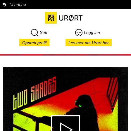
Til nrk.no
Søk
Logg inn
Opprett profil
Les mer om Urørt her