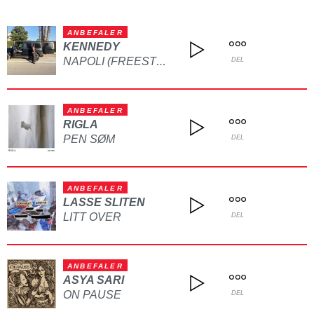
ANBEFALER
KENNEDY
NAPOLI (FREESTYLE)
DEL
ANBEFALER
RIGLA
PEN SØM
DEL
ANBEFALER
LASSE SLITEN
LITT OVER
DEL
ANBEFALER
ASYA SARI
ON PAUSE
DEL