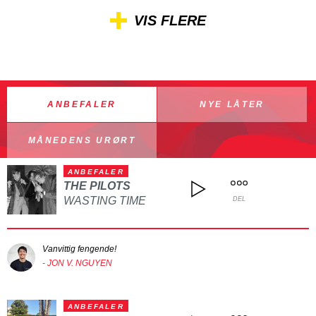
VIS FLERE
ANBEFALER
NYE LÅTER
MÅNEDENS URØRT
ANBEFALER
THE PILOTS
WASTING TIME
DEL
Vanvittig fengende!
- JON V. NGUYEN
ANBEFALER