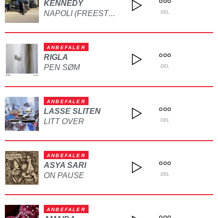
KENNEDY
NAPOLI (FREESTYLE)
DEL
ANBEFALER
RIGLA
PEN SØM
DEL
ANBEFALER
LASSE SLITEN
LITT OVER
DEL
ANBEFALER
ASYA SARI
ON PAUSE
DEL
ANBEFALER