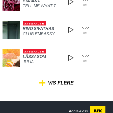
AMAIDA.
TELL ME WHAT TO DO
DEL
ANBEFALER
RINO SIVATHAS
CLUB EMBASSY
DEL
ANBEFALER
LÅSSASOM
JULIA
DEL
VIS FLERE
Kontakt oss