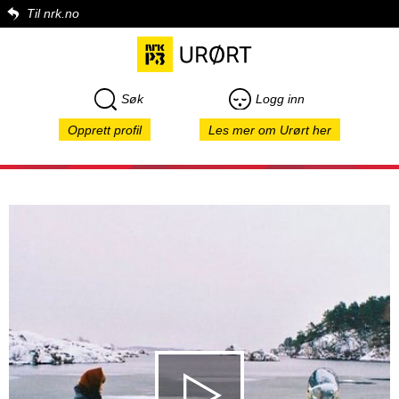
Til nrk.no
Søk
Logg inn
Opprett profil
Les mer om Urørt her