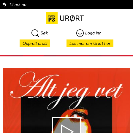
Til nrk.no
Søk
Logg inn
Opprett profil
Les mer om Urørt her