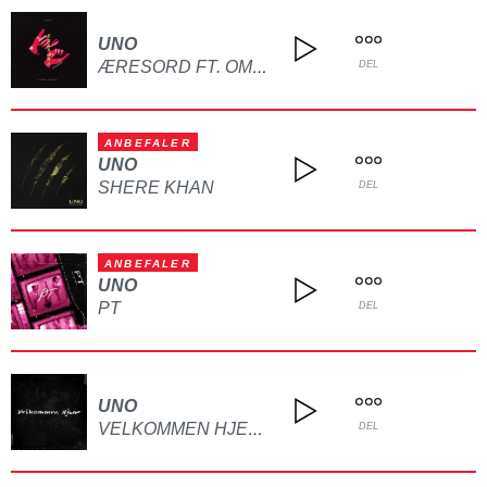
UNO
ÆRESORD FT. OMAR OKAPI
DEL
ANBEFALER
UNO
SHERE KHAN
DEL
ANBEFALER
UNO
PT
DEL
UNO
VELKOMMEN HJEM FT. FRANKLE
DEL