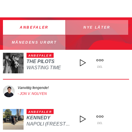
ANBEFALER
NYE LÅTER
MÅNEDENS URØRT
ANBEFALER
THE PILOTS
WASTING TIME
DEL
Vanvittig fengende!
- JON V. NGUYEN
ANBEFALER
KENNEDY
NAPOLI (FREESTYLE)
DEL