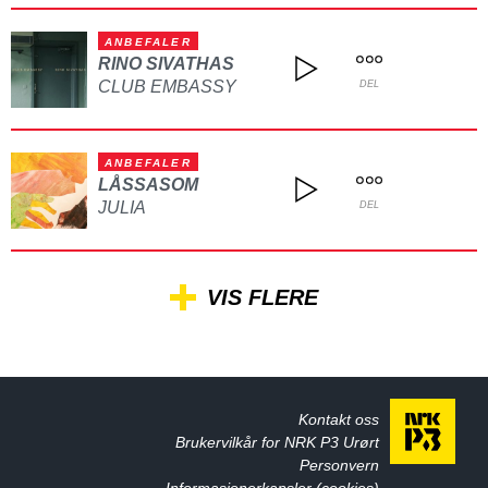
ANBEFALER
RINO SIVATHAS
CLUB EMBASSY
DEL
ANBEFALER
LÅSSASOM
JULIA
DEL
VIS FLERE
Kontakt oss
Brukervilkår for NRK P3 Urørt
Personvern