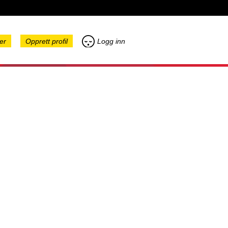
er
Opprett profil
Logg inn