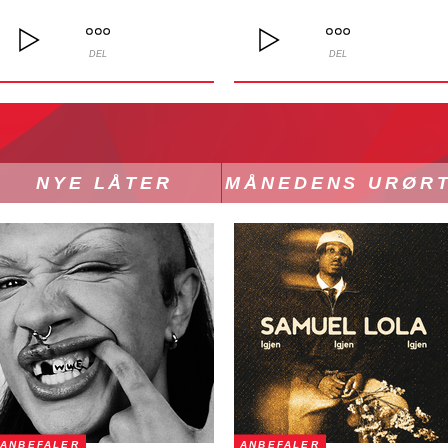
DEL
DEL
NYE LÅTER
MÅNEDENS URØR
ANBEFALER
ANBEFALER