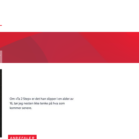
T
ANBEFALER