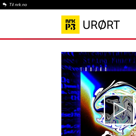
Til nrk.no